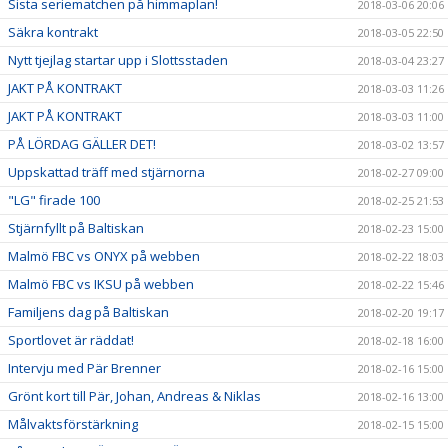
Sista seriematchen på himmaplan!
2018-03-06 20:06
Säkra kontrakt
2018-03-05 22:50
Nytt tjejlag startar upp i Slottsstaden
2018-03-04 23:27
JAKT PÅ KONTRAKT
2018-03-03 11:26
JAKT PÅ KONTRAKT
2018-03-03 11:00
PÅ LÖRDAG GÄLLER DET!
2018-03-02 13:57
Uppskattad träff med stjärnorna
2018-02-27 09:00
"LG" firade 100
2018-02-25 21:53
Stjärnfyllt på Baltiskan
2018-02-23 15:00
Malmö FBC vs ONYX på webben
2018-02-22 18:03
Malmö FBC vs IKSU på webben
2018-02-22 15:46
Familjens dag på Baltiskan
2018-02-20 19:17
Sportlovet är räddat!
2018-02-18 16:00
Intervju med Pär Brenner
2018-02-16 15:00
Grönt kort till Pär, Johan, Andreas & Niklas
2018-02-16 13:00
Målvaktsförstärkning
2018-02-15 15:00