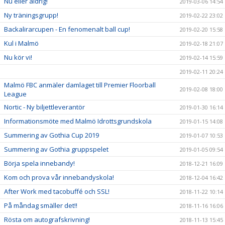
Nu eller aldrig!
2019-03-06 14:54
Ny träningsgrupp!
2019-02-22 23:02
Backalirarcupen - En fenomenalt ball cup!
2019-02-20 15:58
Kul i Malmö
2019-02-18 21:07
Nu kör vi!
2019-02-14 15:59
2019-02-11 20:24
Malmö FBC anmäler damlaget till Premier Floorball
2019-02-08 18:00
League
Nortic - Ny biljettleverantör
2019-01-30 16:14
Informationsmöte med Malmö Idrottsgrundskola
2019-01-15 14:08
Summering av Gothia Cup 2019
2019-01-07 10:53
Summering av Gothia gruppspelet
2019-01-05 09:54
Börja spela innebandy!
2018-12-21 16:09
Kom och prova vår innebandyskola!
2018-12-04 16:42
After Work med tacobuffé och SSL!
2018-11-22 10:14
På måndag smäller det!!
2018-11-16 16:06
Rösta om autografskrivning!
2018-11-13 15:45