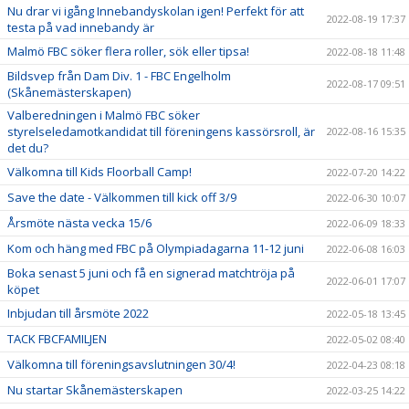
Nu drar vi igång Innebandyskolan igen! Perfekt för att
2022-08-19 17:37
testa på vad innebandy är
Malmö FBC söker flera roller, sök eller tipsa!
2022-08-18 11:48
Bildsvep från Dam Div. 1 - FBC Engelholm
2022-08-17 09:51
(Skånemästerskapen)
Valberedningen i Malmö FBC söker
styrelseledamotkandidat till föreningens kassörsroll, är
2022-08-16 15:35
det du?
Välkomna till Kids Floorball Camp!
2022-07-20 14:22
Save the date - Välkommen till kick off 3/9
2022-06-30 10:07
Årsmöte nästa vecka 15/6
2022-06-09 18:33
Kom och häng med FBC på Olympiadagarna 11-12 juni
2022-06-08 16:03
Boka senast 5 juni och få en signerad matchtröja på
2022-06-01 17:07
köpet
Inbjudan till årsmöte 2022
2022-05-18 13:45
TACK FBCFAMILJEN
2022-05-02 08:40
Välkomna till föreningsavslutningen 30/4!
2022-04-23 08:18
Nu startar Skånemästerskapen
2022-03-25 14:22