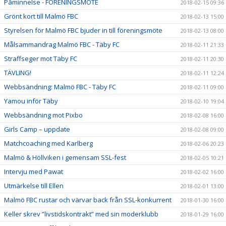
Påminnelse - FÖRENINGSMÖTE
2018-02-15 09:36
Grönt kort till Malmö FBC
2018-02-13 15:00
Styrelsen för Malmö FBC bjuder in till föreningsmöte
2018-02-13 08:00
Målsammandrag Malmö FBC - Täby FC
2018-02-11 21:33
Straffseger mot Täby FC
2018-02-11 20:30
TÄVLING!
2018-02-11 12:24
Webbsändning: Malmö FBC - Täby FC
2018-02-11 09:00
Yamou inför Täby
2018-02-10 19:04
Webbsändning mot Pixbo
2018-02-08 16:00
Girls Camp – uppdate
2018-02-08 09:00
Matchcoaching med Karlberg
2018-02-06 20:23
Malmö & Höllviken i gemensam SSL-fest
2018-02-05 10:21
Intervju med Pawat
2018-02-02 16:00
Utmärkelse till Ellen
2018-02-01 13:00
Malmö FBC rustar och värvar back från SSL-konkurrent
2018-01-30 16:00
Keller skrev ”livstidskontrakt” med sin moderklubb
2018-01-29 16:00