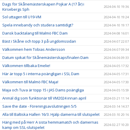
Dags för Skånemästerskapen Pojkar A (17 år) i
2024-04-10 19:36
Kirsebergs Sph
Sol uttagen till U19-VM
2024-04-10 19:24
Spela innebandy och studera samtidigt?
2024-04-10 19:17
Dansk backtalang till Malmö FBC Dam
2024-04-08 16:01
Bäst i Skåne och topp 3 på ungdomssidan
2024-04-07 22:07
Välkommen hem Tobias Andersson
2024-04-07 09:34
Datum spikat för Skånemästerskapsfinalen Dam
2024-04-06 09:33
Välkommen tillbaka Emelie!
2024-04-05 17:32
Här är topp 5 i interna poängligan i SSL Dam
2024-04-05 17:31
Välkommen till Malmö FBC Maja!
2024-04-05 17:30
Maja och Tuva är topp 15 i JAS Dams poängliga
2024-04-05 15:59
Anmäl dig som funktionär till VM2024 innan april
2024-03-21 11:14
Save the date - Föreningsavslutningen 5/5
2024-03-14 14:37
Alla till Baltiska Hallen 16/3. Hjälp damerna till slutspelet
2024-03-10 20:16
Häng med på Herr A sista hemmamatch och damernas
2024-02-27 10:20
kamp om SSL-slutspelet