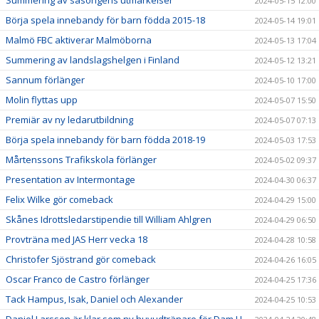
2024-05-15 12:00
Börja spela innebandy för barn födda 2015-18
2024-05-14 19:01
Malmö FBC aktiverar Malmöborna
2024-05-13 17:04
Summering av landslagshelgen i Finland
2024-05-12 13:21
Sannum förlänger
2024-05-10 17:00
Molin flyttas upp
2024-05-07 15:50
Premiär av ny ledarutbildning
2024-05-07 07:13
Börja spela innebandy för barn födda 2018-19
2024-05-03 17:53
Mårtenssons Trafikskola förlänger
2024-05-02 09:37
Presentation av Intermontage
2024-04-30 06:37
Felix Wilke gör comeback
2024-04-29 15:00
Skånes Idrottsledarstipendie till William Ahlgren
2024-04-29 06:50
Provträna med JAS Herr vecka 18
2024-04-28 10:58
Christofer Sjöstrand gör comeback
2024-04-26 16:05
Oscar Franco de Castro förlänger
2024-04-25 17:36
Tack Hampus, Isak, Daniel och Alexander
2024-04-25 10:53
Daniel Larsson är klar som ny huvudtränare för Dam U