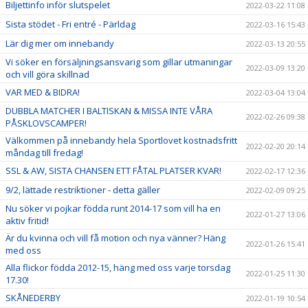
Biljettinfo inför slutspelet
2022-03-22 11:08
Sista stödet - Fri entré - Pärldag
2022-03-16 15:43
Lär dig mer om innebandy
2022-03-13 20:55
Vi söker en försäljningsansvarig som gillar utmaningar
2022-03-09 13:20
och vill göra skillnad
VAR MED & BIDRA!
2022-03-04 13:04
DUBBLA MATCHER I BALTISKAN & MISSA INTE VÅRA
2022-02-26 09:38
PÅSKLOVSCAMPER!
Välkommen på innebandy hela Sportlovet kostnadsfritt
2022-02-20 20:14
måndag till fredag!
SSL & AW, SISTA CHANSEN ETT FÅTAL PLATSER KVAR!
2022-02-17 12:36
9/2, lättade restriktioner - detta gäller
2022-02-09 09:25
Nu söker vi pojkar födda runt 2014-17 som vill ha en
2022-01-27 13:06
aktiv fritid!
Är du kvinna och vill få motion och nya vänner? Häng
2022-01-26 15:41
med oss
Alla flickor födda 2012-15, häng med oss varje torsdag
2022-01-25 11:30
17.30!
SKÅNEDERBY
2022-01-19 10:54