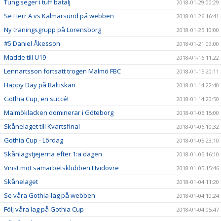
Tung seger i tuff batalj
2018-01-29 00:29
Se Herr A vs Kalmarsund på webben
2018-01-26 16:41
Ny träningsgrupp på Lorensborg
2018-01-25 10:00
#5 Daniel Åkesson
2018-01-21 09:00
Madde till U19
2018-01-16 11:22
Lennartsson fortsatt trogen Malmö FBC
2018-01-15 20:11
Happy Day på Baltiskan
2018-01-14 22:40
Gothia Cup, en succé!
2018-01-14 20:50
Malmöklacken dominerar i Göteborg
2018-01-06 15:00
Skånelaget till Kvartsfinal
2018-01-06 10:32
Gothia Cup - Lördag
2018-01-05 23:10
Skånlagstjejerna efter 1:a dagen
2018-01-05 16:10
Vinst mot samarbetsklubben Hvidovre
2018-01-05 15:46
Skånelaget
2018-01-04 11:20
Se våra Gothia-lag på webben
2018-01-04 10:24
Följ våra lag på Gothia Cup
2018-01-04 05:47