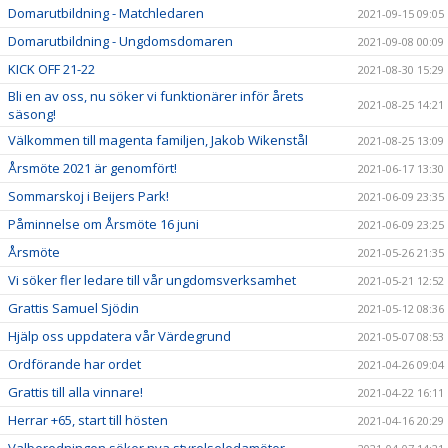
Domarutbildning - Matchledaren
2021-09-15 09:05
Domarutbildning - Ungdomsdomaren
2021-09-08 00:09
KICK OFF 21-22
2021-08-30 15:29
Bli en av oss, nu söker vi funktionärer inför årets
2021-08-25 14:21
säsong!
Välkommen till magenta familjen, Jakob Wikenstål
2021-08-25 13:09
Årsmöte 2021 är genomfört!
2021-06-17 13:30
Sommarskoj i Beijers Park!
2021-06-09 23:35
Påminnelse om Årsmöte 16 juni
2021-06-09 23:25
Årsmöte
2021-05-26 21:35
Vi söker fler ledare till vår ungdomsverksamhet
2021-05-21 12:52
Grattis Samuel Sjödin
2021-05-12 08:36
Hjälp oss uppdatera vår Värdegrund
2021-05-07 08:53
Ordförande har ordet
2021-04-26 09:04
Grattis till alla vinnare!
2021-04-22 16:11
Herrar +65, start till hösten
2021-04-16 20:29
Valberedningen söker nya styrelseledamöter