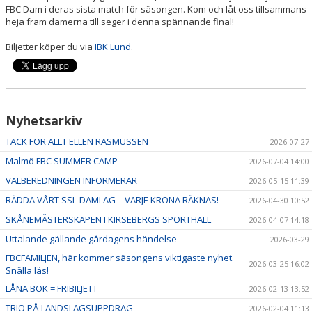
FBC Dam i deras sista match för säsongen. Kom och låt oss tillsammans
heja fram damerna till seger i denna spännande final!
Biljetter köper du via
IBK Lund
.
Nyhetsarkiv
TACK FÖR ALLT ELLEN RASMUSSEN
2026-07-27
Malmö FBC SUMMER CAMP
2026-07-04 14:00
VALBEREDNINGEN INFORMERAR
2026-05-15 11:39
RÄDDA VÅRT SSL-DAMLAG – VARJE KRONA RÄKNAS!
2026-04-30 10:52
SKÅNEMÄSTERSKAPEN I KIRSEBERGS SPORTHALL
2026-04-07 14:18
Uttalande gällande gårdagens händelse
2026-03-29
FBCFAMILJEN, här kommer säsongens viktigaste nyhet.
2026-03-25 16:02
Snälla läs!
LÅNA BOK = FRIBILJETT
2026-02-13 13:52
TRIO PÅ LANDSLAGSUPPDRAG
2026-02-04 11:13