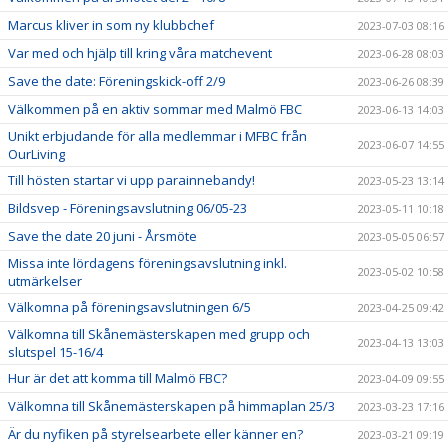
Marcus kliver in som ny klubbchef
2023-07-03 08:16
Var med och hjälp till kring våra matchevent
2023-06-28 08:03
Save the date: Föreningskick-off 2/9
2023-06-26 08:39
Välkommen på en aktiv sommar med Malmö FBC
2023-06-13 14:03
Unikt erbjudande för alla medlemmar i MFBC från
2023-06-07 14:55
OurLiving
Till hösten startar vi upp parainnebandy!
2023-05-23 13:14
Bildsvep - Föreningsavslutning 06/05-23
2023-05-11 10:18
Save the date 20 juni - Årsmöte
2023-05-05 06:57
Missa inte lördagens föreningsavslutning inkl.
2023-05-02 10:58
utmärkelser
Välkomna på föreningsavslutningen 6/5
2023-04-25 09:42
Välkomna till Skånemästerskapen med grupp och
2023-04-13 13:03
slutspel 15-16/4
Hur är det att komma till Malmö FBC?
2023-04-09 09:55
Välkomna till Skånemästerskapen på himmaplan 25/3
2023-03-23 17:16
Är du nyfiken på styrelsearbete eller känner en?
2023-03-21 09:19