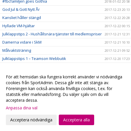
#fbcfamiljen goes Gothia
2018-01-02 20:58
God Jul & Gott Nytt År
2017-12-23 20:13
Kansliet håller stängd
2017-12-22 20:28
Hyllade VM-hjältar
2017-12-22 00:15
Julklappstips 2 - Hushållsnära tjänster till medlemspriser
2017-12-21 12:31
Damerna vidare i SkM
2017-12-21 10:10
Målvaktsträning
2017-12-21 09:52
Julklappstips 1 – Teamson Webbutik
2017-12-20 17:23
0 poäng...
2017-12-17 01:35
FRI ENTRÉ
2017-12-15 20:16
För att hemsidan ska fungera korrekt använder vi nödvändiga
cookies från SportAdmin. Dessa går inte att stänga av.
Ta med kastarmen på lördag!
2017-12-15 20:13
Föreningen kan också använda frivilliga cookies, t.ex. för
Musikhjälpen - Malmö FBCs insamlingsbössa
2017-12-13 00:34
statistik eller marknadsföring. Du väljer själv om du vill
VI HAR EN VÄRLDSMÄSTARE
2017-12-10 20:19
acceptera dessa.
CECILIA DINARDO HISTORISK
Anpassa dina val
2017-12-07 14:14
Målvaktsträning 1
2017-12-06 10:12
Acceptera nödvändiga
Acceptera alla
VM-update
2017-12-04 22:48