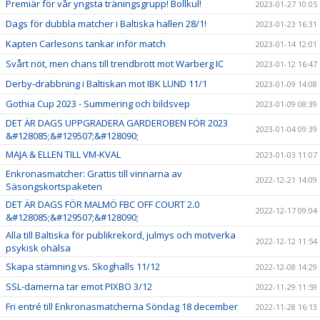
Premiär för vår yngsta träningsgrupp! Bollkul!
2023-01-27 10:05
Dags för dubbla matcher i Baltiska hallen 28/1!
2023-01-23 16:31
Kapten Carlesons tankar inför match
2023-01-14 12:01
Svårt nöt, men chans till trendbrott mot Warberg IC
2023-01-12 16:47
Derby-drabbning i Baltiskan mot IBK LUND 11/1
2023-01-09 14:08
Gothia Cup 2023 - Summering och bildsvep
2023-01-09 08:39
DET ÄR DAGS UPPGRADERA GARDEROBEN FÖR 2023
2023-01-04 09:39
&#128085;&#129507;&#128090;
MAJA & ELLEN TILL VM-KVAL
2023-01-03 11:07
Enkronasmatcher: Grattis till vinnarna av
2022-12-21 14:09
Säsongskortspaketen
DET ÄR DAGS FÖR MALMÖ FBC OFF COURT 2.0
2022-12-17 09:04
&#128085;&#129507;&#128090;
Alla till Baltiska för publikrekord, julmys och motverka
2022-12-12 11:54
psykisk ohälsa
Skapa stämning vs. Skoghalls 11/12
2022-12-08 14:29
SSL-damerna tar emot PIXBO 3/12
2022-11-29 11:59
Fri entré till Enkronasmatcherna Söndag 18 december
2022-11-28 16:13