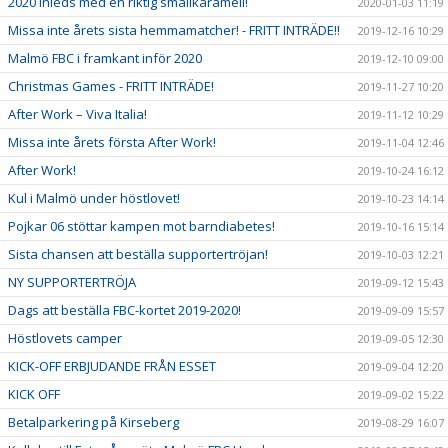
2020 inleds med en riktig smällkaramell!
2020-01-03 11:19
Missa inte årets sista hemmamatcher! - FRITT INTRÄDE!!
2019-12-16 10:29
Malmö FBC i framkant inför 2020
2019-12-10 09:00
Christmas Games - FRITT INTRÄDE!
2019-11-27 10:20
After Work – Viva Italia!
2019-11-12 10:29
Missa inte årets första After Work!
2019-11-04 12:46
After Work!
2019-10-24 16:12
Kul i Malmö under höstlovet!
2019-10-23 14:14
Pojkar 06 stöttar kampen mot barndiabetes!
2019-10-16 15:14
Sista chansen att beställa supportertröjan!
2019-10-03 12:21
NY SUPPORTERTRÖJA
2019-09-12 15:43
Dags att beställa FBC-kortet 2019-2020!
2019-09-09 15:57
Höstlovets camper
2019-09-05 12:30
KICK-OFF ERBJUDANDE FRÅN ESSET
2019-09-04 12:20
KICK OFF
2019-09-02 15:22
Betalparkering på Kirseberg
2019-08-29 16:07