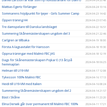
2024-04-24 20:48
Mattias Egertz förlänger
2024-04-24 13:16
Sommarens höjdpunkt för tjejer - Girls Summer Camp
2024-04-23 14:42
Öppen träning H4
2024-04-23 07:45
Tre damspelare till Danska landslaget
2024-04-22 16:51
Summering Skånemästerskapen ungdom del 3
2024-04-21 22:46
Carlgren är tillbaka
2024-04-19 18:00
Första A-lagsavtalet för Hansson
2024-04-18 19:30
Öppna träningar med Malmö FBC JAS
2024-04-18 12:19
Dags för Skånemästerskapen Pojkar E (13 år) på
2024-04-18 06:25
hemmaplan
Helman till U19-VM
2024-04-17 12:08
Tykesson 100% Malmö FBC
2024-04-16 17:13
Heidi till U19-VM med Italien
2024-04-16 08:24
Summerring Skånemästerskapen ungdom del 2
2024-04-14 21:57
Bäst i Skåne
2024-04-11 23:20
Elina Derwik går över permanent till Malmö FBC 100%
2024-04-11 17:21