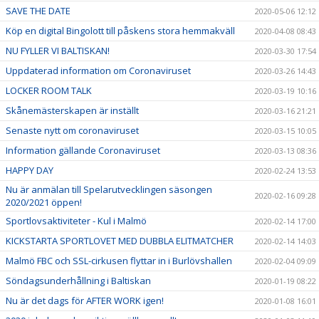
SAVE THE DATE
2020-05-06 12:12
Köp en digital Bingolott till påskens stora hemmakväll
2020-04-08 08:43
NU FYLLER VI BALTISKAN!
2020-03-30 17:54
Uppdaterad information om Coronaviruset
2020-03-26 14:43
LOCKER ROOM TALK
2020-03-19 10:16
Skånemästerskapen är inställt
2020-03-16 21:21
Senaste nytt om coronaviruset
2020-03-15 10:05
Information gällande Coronaviruset
2020-03-13 08:36
HAPPY DAY
2020-02-24 13:53
Nu är anmälan till Spelarutvecklingen säsongen
2020-02-16 09:28
2020/2021 öppen!
Sportlovsaktiviteter - Kul i Malmö
2020-02-14 17:00
KICKSTARTA SPORTLOVET MED DUBBLA ELITMATCHER
2020-02-14 14:03
Malmö FBC och SSL-cirkusen flyttar in i Burlövshallen
2020-02-04 09:09
Söndagsunderhållning i Baltiskan
2020-01-19 08:22
Nu är det dags för AFTER WORK igen!
2020-01-08 16:01