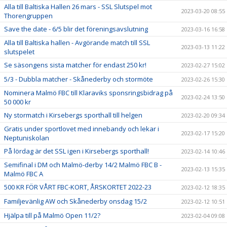
Alla till Baltiska Hallen 26 mars - SSL Slutspel mot
2023-03-20 08:55
Thorengruppen
Save the date - 6/5 blir det föreningsavslutning
2023-03-16 16:58
Alla till Baltiska hallen - Avgörande match till SSL
2023-03-13 11:22
slutspelet
Se säsongens sista matcher för endast 250 kr!
2023-02-27 15:02
5/3 - Dubbla matcher - Skånederby och stormöte
2023-02-26 15:30
Nominera Malmö FBC till Klaraviks sponsringsbidrag på
2023-02-24 13:50
50 000 kr
Ny stormatch i Kirsebergs sporthall till helgen
2023-02-20 09:34
Gratis under sportlovet med innebandy och lekar i
2023-02-17 15:20
Neptuniskolan
På lördag är det SSL igen i Kirsebergs sporthall!
2023-02-14 10:46
Semifinal i DM och Malmö-derby 14/2 Malmö FBC B -
2023-02-13 15:35
Malmö FBC A
500 KR FÖR VÅRT FBC-KORT, ÅRSKORTET 2022-23
2023-02-12 18:35
Familjevänlig AW och Skånederby onsdag 15/2
2023-02-12 10:51
Hjälpa till på Malmö Open 11/2?
2023-02-04 09:08