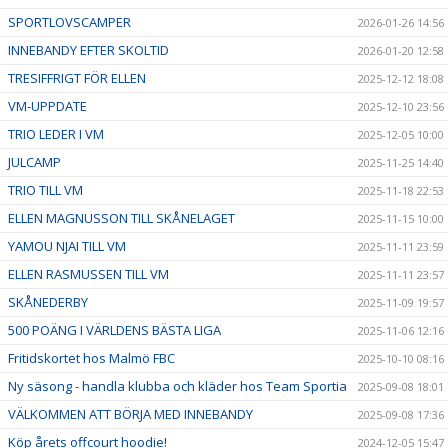
SPORTLOVSCAMPER
2026-01-26 14:56
INNEBANDY EFTER SKOLTID
2026-01-20 12:58
TRESIFFRIGT FÖR ELLEN
2025-12-12 18:08
VM-UPPDATE
2025-12-10 23:56
TRIO LEDER I VM
2025-12-05 10:00
JULCAMP
2025-11-25 14:40
TRIO TILL VM
2025-11-18 22:53
ELLEN MAGNUSSON TILL SKÅNELAGET
2025-11-15 10:00
YAMOU NJAI TILL VM
2025-11-11 23:59
ELLEN RASMUSSEN TILL VM
2025-11-11 23:57
SKÅNEDERBY
2025-11-09 19:57
500 POÄNG I VÄRLDENS BÄSTA LIGA
2025-11-06 12:16
Fritidskortet hos Malmö FBC
2025-10-10 08:16
Ny säsong - handla klubba och kläder hos Team Sportia
2025-09-08 18:01
VÄLKOMMEN ATT BÖRJA MED INNEBANDY
2025-09-08 17:36
Köp årets offcourt hoodie!
2024-12-05 15:47