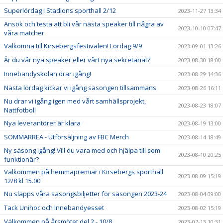
Superlördag i Stadions sporthall 2/12
2023-11-27 13:34
Ansök och testa att bli vår nästa speaker till några av
2023-10-10 07:47
våra matcher
Välkomna till Kirsebergsfestivalen! Lördag 9/9
2023-09-01 13:26
Är du vår nya speaker eller vårt nya sekretariat?
2023-08-30 18:00
Innebandyskolan drar igång!
2023-08-29 14:36
Nästa lördag kickar vi igång säsongen tillsammans
2023-08-26 16:11
Nu drar vi igång igen med vårt samhällsprojekt,
2023-08-23 18:07
Nattfotboll
Nya leverantörer är klara
2023-08-19 13:00
SOMMARREA - Utförsäljning av FBC Merch
2023-08-14 18:49
Ny säsong igång! Vill du vara med och hjälpa till som
2023-08-10 20:25
funktionär?
Välkommen på hemmapremiär i Kirsebergs sporthall
2023-08-09 15:19
12/8 kl 15.00
Nu släpps våra säsongsbiljetter för säsongen 2023-24
2023-08-04 09:00
Tack Unihoc och Innebandyesset
2023-08-02 15:19
Välkommen på årsmötet del 2 - 10/8
2023-07-13 10:31