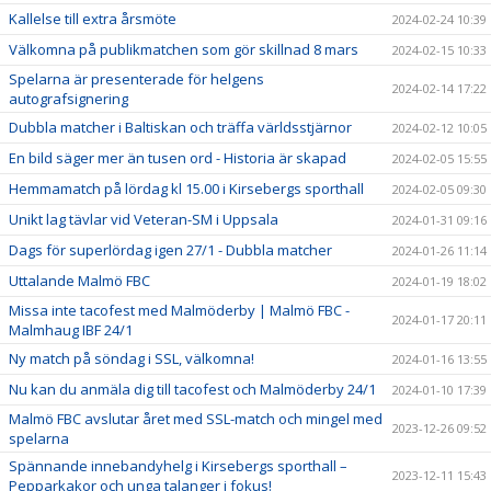
Kallelse till extra årsmöte
2024-02-24 10:39
Välkomna på publikmatchen som gör skillnad 8 mars
2024-02-15 10:33
Spelarna är presenterade för helgens
2024-02-14 17:22
autografsignering
Dubbla matcher i Baltiskan och träffa världsstjärnor
2024-02-12 10:05
En bild säger mer än tusen ord - Historia är skapad
2024-02-05 15:55
Hemmamatch på lördag kl 15.00 i Kirsebergs sporthall
2024-02-05 09:30
Unikt lag tävlar vid Veteran-SM i Uppsala
2024-01-31 09:16
Dags för superlördag igen 27/1 - Dubbla matcher
2024-01-26 11:14
Uttalande Malmö FBC
2024-01-19 18:02
Missa inte tacofest med Malmöderby | Malmö FBC -
2024-01-17 20:11
Malmhaug IBF 24/1
Ny match på söndag i SSL, välkomna!
2024-01-16 13:55
Nu kan du anmäla dig till tacofest och Malmöderby 24/1
2024-01-10 17:39
Malmö FBC avslutar året med SSL-match och mingel med
2023-12-26 09:52
spelarna
Spännande innebandyhelg i Kirsebergs sporthall –
2023-12-11 15:43
Pepparkakor och unga talanger i fokus!