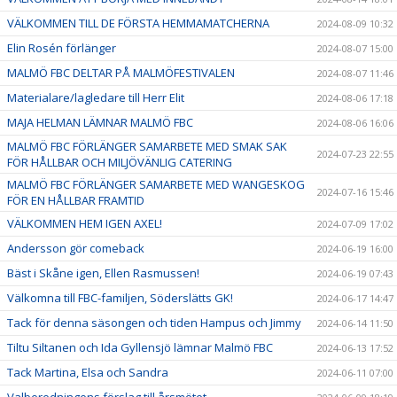
VÄLKOMMEN TILL DE FÖRSTA HEMMAMATCHERNA
2024-08-09 10:32
Elin Rosén förlänger
2024-08-07 15:00
MALMÖ FBC DELTAR PÅ MALMÖFESTIVALEN
2024-08-07 11:46
Materialare/lagledare till Herr Elit
2024-08-06 17:18
MAJA HELMAN LÄMNAR MALMÖ FBC
2024-08-06 16:06
MALMÖ FBC FÖRLÄNGER SAMARBETE MED SMAK SAK
2024-07-23 22:55
FÖR HÅLLBAR OCH MILJÖVÄNLIG CATERING
MALMÖ FBC FÖRLÄNGER SAMARBETE MED WANGESKOG
2024-07-16 15:46
FÖR EN HÅLLBAR FRAMTID
VÄLKOMMEN HEM IGEN AXEL!
2024-07-09 17:02
Andersson gör comeback
2024-06-19 16:00
Bäst i Skåne igen, Ellen Rasmussen!
2024-06-19 07:43
Välkomna till FBC-familjen, Söderslätts GK!
2024-06-17 14:47
Tack för denna säsongen och tiden Hampus och Jimmy
2024-06-14 11:50
Tiltu Siltanen och Ida Gyllensjö lämnar Malmö FBC
2024-06-13 17:52
Tack Martina, Elsa och Sandra
2024-06-11 07:00
Valberedningens förslag till årsmötet