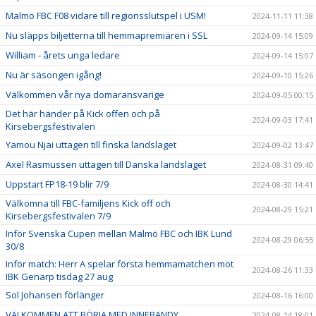
Malmö FBC F08 vidare till regionsslutspel i USM!
2024-11-11 11:38
Nu släpps biljetterna till hemmapremiären i SSL
2024-09-14 15:09
William - årets unga ledare
2024-09-14 15:07
Nu är säsongen igång!
2024-09-10 15:26
Välkommen vår nya domaransvarige
2024-09-05 00:15
Det här händer på Kick offen och på
2024-09-03 17:41
Kirsebergsfestivalen
Yamou Njai uttagen till finska landslaget
2024-09-02 13:47
Axel Rasmussen uttagen till Danska landslaget
2024-08-31 09:40
Uppstart FP18-19 blir 7/9
2024-08-30 14:41
Välkomna till FBC-familjens Kick off och
2024-08-29 15:21
Kirsebergsfestivalen 7/9
Inför Svenska Cupen mellan Malmö FBC och IBK Lund
2024-08-29 06:55
30/8
Inför match: Herr A spelar första hemmamatchen mot
2024-08-26 11:33
IBK Genarp tisdag 27 aug
Sol Johansen förlänger
2024-08-16 16:00
VÄLKOMMEN ATT BÖRJA MED INNEBANDY
2024-08-14 18:01