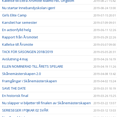
Kallelse till Extra Årsmöte Malmö FBC Ungdom
2019-08-27 15:42
Nu startar Innebandyskolan igen!
2019-08-24 13:00
Girls Elite Camp
2019-07-15 20:01
Kansliet har semester
2019-07-09 09:01
En actionfylld helg
2019-06-11 12:26
Rapport från Årsmötet
2019-05-29 22:26
Kallelse till Årsmöte
2019-05-07 09:00
TACK FÖR SÄSONGEN 2018/2019
2019-05-05 20:31
Avslutning 4 maj
2019-04-26 16:19
ELLEN NOMINERAD TILL ÅRETS SPELARE
2019-04-19 11:26
Skånemästerskapen 2.0
2019-04-08 13:42
Framgångar i Skånemästerskapen
2019-04-02 15:24
SAVE THE DATE
2019-03-31 10:19
En historisk final
2019-03-26 15:25
Nu släpper vi biljetter till finalen av Skånemästerskapen
2019-03-22 13:07
SERIESEGER I P0JKAR 02 SVÅR
2019-03-12 13:03