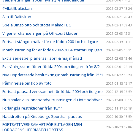
2021-04-07 14:21
#Allatillbaltiskan
2021-03-27 13:24
Alla till Baltiskan
2021-03-21 20:49
Spela Bingolotto och stötta Malmö FBC
2021-03-17 09:43
Vi ger er chansen igen på Off-court kläder!
2021-03-03 12:31
Fortsatt stängda hallar för de födda 2001 och tidigare
2021-02-19 11:11
Inomhusträning för er födda 2002-2004 startar upp igen
2021-02-05 15:11
Extra seriespel planeras i april & maj månad
2021-02-05 13:46
Ev träningsstart för er födda 2004 och tidigare från 8/2
2021-02-01 22:14
Nya uppdaterade beslut kring inomhusträning från 25/1
2021-01-22 15:29
Påminnelse om köp av foto
2021-01-15 13:17
Fortsatt pausad verksamhet för födda 2004 och tidigare
2020-12-15 06:59
Nu samlar vi in innebandyutrustningen du inte behöver
2020-12-08 08:55
Förlängda restriktioner från 18/11
2020-11-17 20:18
Nattidrotten på Kirsebergs Sporthall pausas
2020-10-30 15:59
FORTSATT VERKSAMHET FÖR ELITLAGEN MEN
2020-10-29 17:06
LÖRDAGENS HERRMATCH FLYTTAS