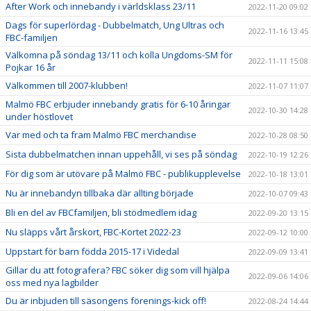
After Work och innebandy i världsklass 23/11
2022-11-20 09:02
Dags för superlördag - Dubbelmatch, Ung Ultras och
2022-11-16 13:45
FBC-familjen
Välkomna på söndag 13/11 och kolla Ungdoms-SM för
2022-11-11 15:08
Pojkar 16 år
Välkommen till 2007-klubben!
2022-11-07 11:07
Malmö FBC erbjuder innebandy gratis för 6-10 åringar
2022-10-30 14:28
under höstlovet
Var med och ta fram Malmö FBC merchandise
2022-10-28 08:50
Sista dubbelmatchen innan uppehåll, vi ses på söndag
2022-10-19 12:26
För dig som är utövare på Malmö FBC - publikupplevelse
2022-10-18 13:01
Nu är innebandyn tillbaka där allting började
2022-10-07 09:43
Bli en del av FBCfamiljen, bli stödmedlem idag
2022-09-20 13:15
Nu släpps vårt årskort, FBC-Kortet 2022-23
2022-09-12 10:00
Uppstart för barn födda 2015-17 i Videdal
2022-09-09 13:41
Gillar du att fotografera? FBC söker dig som vill hjälpa
2022-09-06 14:06
oss med nya lagbilder
Du är inbjuden till säsongens förenings-kick off!
2022-08-24 14:44