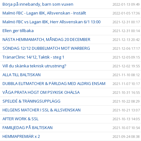
Börja på innebandy, barn som vuxen
2022-01-13 09:49
Malmö FBC - Lagan IBK, Allsvenskan - Inställt
2022-01-05 17:36
Malmö FBC vs Lagan IBK, Herr Allsvenskan 6/1 13:00
2021-12-31 00:17
Ellen ger tillbaka
2021-12-31 00:14
NÄSTA HEMMAMATCH, MÅNDAG 20 DECEMBER
2021-12-13 20:42
SÖNDAG 12/12 DUBBELMATCH MOT WARBERG
2021-12-06 17:17
TränarClinic 14/12, Taktik - steg 1
2021-12-05 09:15
Vill du skänka teknisk utrustning?
2021-12-02 19:55
ALLA TILL BALTISKAN
2021-11-10 08:12
DUBBLA ELITMATCHER & PÄRLDAG MED ALDRIG ENSAM
2021-11-07 10:17
VÅGA PRATA HÖGT OM PSYKISK OHÄLSA
2021-10-31 16:55
SPELIDÉ & TRÄNINGSUPPLÄGG
2021-10-22 08:29
HELGENS MATCHER I SSL & ALLSVENSKAN
2021-10-21 13:07
AFTER WORK & SSL
2021-10-13 14:05
FAMILJEDAG PÅ BALTISKAN
2021-10-07 10:54
HEMMAPREMIÄR x 2
2021-09-24 08:38