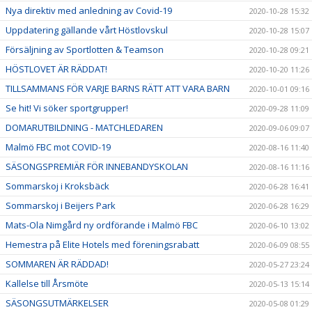
Nya direktiv med anledning av Covid-19
2020-10-28 15:32
Uppdatering gällande vårt Höstlovskul
2020-10-28 15:07
Försäljning av Sportlotten & Teamson
2020-10-28 09:21
HÖSTLOVET ÄR RÄDDAT!
2020-10-20 11:26
TILLSAMMANS FÖR VARJE BARNS RÄTT ATT VARA BARN
2020-10-01 09:16
Se hit! Vi söker sportgrupper!
2020-09-28 11:09
DOMARUTBILDNING - MATCHLEDAREN
2020-09-06 09:07
Malmö FBC mot COVID-19
2020-08-16 11:40
SÄSONGSPREMIÄR FÖR INNEBANDYSKOLAN
2020-08-16 11:16
Sommarskoj i Kroksbäck
2020-06-28 16:41
Sommarskoj i Beijers Park
2020-06-28 16:29
Mats-Ola Nimgård ny ordförande i Malmö FBC
2020-06-10 13:02
Hemestra på Elite Hotels med föreningsrabatt
2020-06-09 08:55
SOMMAREN ÄR RÄDDAD!
2020-05-27 23:24
Kallelse till Årsmöte
2020-05-13 15:14
SÄSONGSUTMÄRKELSER
2020-05-08 01:29