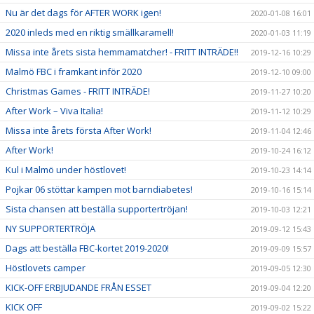
Nu är det dags för AFTER WORK igen!
2020-01-08 16:01
2020 inleds med en riktig smällkaramell!
2020-01-03 11:19
Missa inte årets sista hemmamatcher! - FRITT INTRÄDE!!
2019-12-16 10:29
Malmö FBC i framkant inför 2020
2019-12-10 09:00
Christmas Games - FRITT INTRÄDE!
2019-11-27 10:20
After Work – Viva Italia!
2019-11-12 10:29
Missa inte årets första After Work!
2019-11-04 12:46
After Work!
2019-10-24 16:12
Kul i Malmö under höstlovet!
2019-10-23 14:14
Pojkar 06 stöttar kampen mot barndiabetes!
2019-10-16 15:14
Sista chansen att beställa supportertröjan!
2019-10-03 12:21
NY SUPPORTERTRÖJA
2019-09-12 15:43
Dags att beställa FBC-kortet 2019-2020!
2019-09-09 15:57
Höstlovets camper
2019-09-05 12:30
KICK-OFF ERBJUDANDE FRÅN ESSET
2019-09-04 12:20
KICK OFF
2019-09-02 15:22