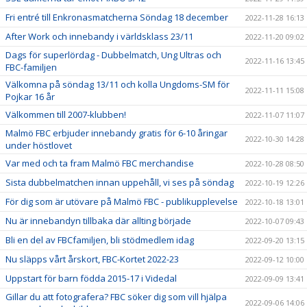
Fri entré till Enkronasmatcherna Söndag 18 december
2022-11-28 16:13
After Work och innebandy i världsklass 23/11
2022-11-20 09:02
Dags för superlördag - Dubbelmatch, Ung Ultras och
2022-11-16 13:45
FBC-familjen
Välkomna på söndag 13/11 och kolla Ungdoms-SM för
2022-11-11 15:08
Pojkar 16 år
Välkommen till 2007-klubben!
2022-11-07 11:07
Malmö FBC erbjuder innebandy gratis för 6-10 åringar
2022-10-30 14:28
under höstlovet
Var med och ta fram Malmö FBC merchandise
2022-10-28 08:50
Sista dubbelmatchen innan uppehåll, vi ses på söndag
2022-10-19 12:26
För dig som är utövare på Malmö FBC - publikupplevelse
2022-10-18 13:01
Nu är innebandyn tillbaka där allting började
2022-10-07 09:43
Bli en del av FBCfamiljen, bli stödmedlem idag
2022-09-20 13:15
Nu släpps vårt årskort, FBC-Kortet 2022-23
2022-09-12 10:00
Uppstart för barn födda 2015-17 i Videdal
2022-09-09 13:41
Gillar du att fotografera? FBC söker dig som vill hjälpa
2022-09-06 14:06