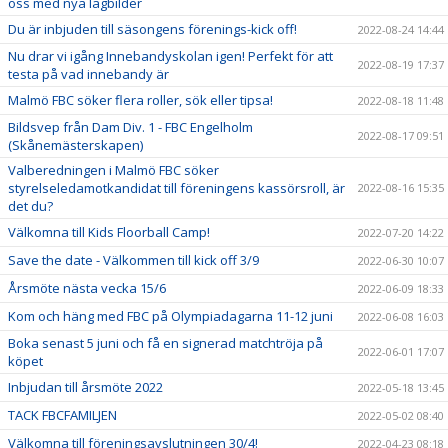
oss med nya lagbilder
Du är inbjuden till säsongens förenings-kick off!
2022-08-24 14:44
Nu drar vi igång Innebandyskolan igen! Perfekt för att
2022-08-19 17:37
testa på vad innebandy är
Malmö FBC söker flera roller, sök eller tipsa!
2022-08-18 11:48
Bildsvep från Dam Div. 1 - FBC Engelholm
2022-08-17 09:51
(Skånemästerskapen)
Valberedningen i Malmö FBC söker
styrelseledamotkandidat till föreningens kassörsroll, är
2022-08-16 15:35
det du?
Välkomna till Kids Floorball Camp!
2022-07-20 14:22
Save the date - Välkommen till kick off 3/9
2022-06-30 10:07
Årsmöte nästa vecka 15/6
2022-06-09 18:33
Kom och häng med FBC på Olympiadagarna 11-12 juni
2022-06-08 16:03
Boka senast 5 juni och få en signerad matchtröja på
2022-06-01 17:07
köpet
Inbjudan till årsmöte 2022
2022-05-18 13:45
TACK FBCFAMILJEN
2022-05-02 08:40
Välkomna till föreningsavslutningen 30/4!
2022-04-23 08:18