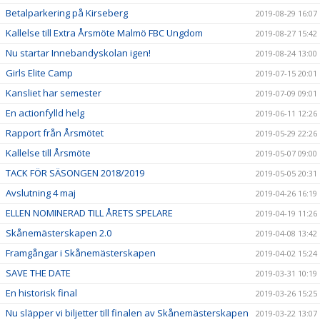
Betalparkering på Kirseberg
2019-08-29 16:07
Kallelse till Extra Årsmöte Malmö FBC Ungdom
2019-08-27 15:42
Nu startar Innebandyskolan igen!
2019-08-24 13:00
Girls Elite Camp
2019-07-15 20:01
Kansliet har semester
2019-07-09 09:01
En actionfylld helg
2019-06-11 12:26
Rapport från Årsmötet
2019-05-29 22:26
Kallelse till Årsmöte
2019-05-07 09:00
TACK FÖR SÄSONGEN 2018/2019
2019-05-05 20:31
Avslutning 4 maj
2019-04-26 16:19
ELLEN NOMINERAD TILL ÅRETS SPELARE
2019-04-19 11:26
Skånemästerskapen 2.0
2019-04-08 13:42
Framgångar i Skånemästerskapen
2019-04-02 15:24
SAVE THE DATE
2019-03-31 10:19
En historisk final
2019-03-26 15:25
Nu släpper vi biljetter till finalen av Skånemästerskapen
2019-03-22 13:07