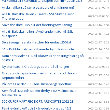
Välkomna till Skånemästerskapen på himmaplan 25/3
2023-03-23 17:16
Är du nyfiken på styrelsearbete eller känner en?
2023-03-21 09:19
Alla till Baltiska Hallen 26 mars - SSL Slutspel mot
2023-03-20 08:55
Thorengruppen
Save the date - 6/5 blir det föreningsavslutning
2023-03-16 16:58
Alla till Baltiska hallen - Avgörande match till SSL
2023-03-13 11:22
slutspelet
Se säsongens sista matcher för endast 250 kr!
2023-02-27 15:02
5/3 - Dubbla matcher - Skånederby och stormöte
2023-02-26 15:30
Nominera Malmö FBC till Klaraviks sponsringsbidrag på
2023-02-24 13:50
50 000 kr
Ny stormatch i Kirsebergs sporthall till helgen
2023-02-20 09:34
Gratis under sportlovet med innebandy och lekar i
2023-02-17 15:20
Neptuniskolan
På lördag är det SSL igen i Kirsebergs sporthall!
2023-02-14 10:46
Semifinal i DM och Malmö-derby 14/2 Malmö FBC B -
2023-02-13 15:35
Malmö FBC A
500 KR FÖR VÅRT FBC-KORT, ÅRSKORTET 2022-23
2023-02-12 18:35
Familjevänlig AW och Skånederby onsdag 15/2
2023-02-12 10:51