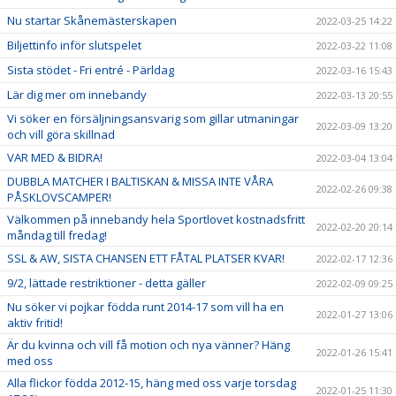
Nu startar Skånemästerskapen
2022-03-25 14:22
Biljettinfo inför slutspelet
2022-03-22 11:08
Sista stödet - Fri entré - Pärldag
2022-03-16 15:43
Lär dig mer om innebandy
2022-03-13 20:55
Vi söker en försäljningsansvarig som gillar utmaningar
2022-03-09 13:20
och vill göra skillnad
VAR MED & BIDRA!
2022-03-04 13:04
DUBBLA MATCHER I BALTISKAN & MISSA INTE VÅRA
2022-02-26 09:38
PÅSKLOVSCAMPER!
Välkommen på innebandy hela Sportlovet kostnadsfritt
2022-02-20 20:14
måndag till fredag!
SSL & AW, SISTA CHANSEN ETT FÅTAL PLATSER KVAR!
2022-02-17 12:36
9/2, lättade restriktioner - detta gäller
2022-02-09 09:25
Nu söker vi pojkar födda runt 2014-17 som vill ha en
2022-01-27 13:06
aktiv fritid!
Är du kvinna och vill få motion och nya vänner? Häng
2022-01-26 15:41
med oss
Alla flickor födda 2012-15, häng med oss varje torsdag
2022-01-25 11:30