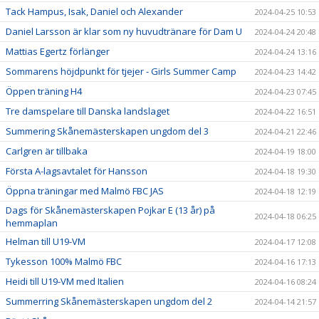
Tack Hampus, Isak, Daniel och Alexander
2024-04-25 10:53
Daniel Larsson är klar som ny huvudtränare för Dam U
2024-04-24 20:48
Mattias Egertz förlänger
2024-04-24 13:16
Sommarens höjdpunkt för tjejer - Girls Summer Camp
2024-04-23 14:42
Öppen träning H4
2024-04-23 07:45
Tre damspelare till Danska landslaget
2024-04-22 16:51
Summering Skånemästerskapen ungdom del 3
2024-04-21 22:46
Carlgren är tillbaka
2024-04-19 18:00
Första A-lagsavtalet för Hansson
2024-04-18 19:30
Öppna träningar med Malmö FBC JAS
2024-04-18 12:19
Dags för Skånemästerskapen Pojkar E (13 år) på
2024-04-18 06:25
hemmaplan
Helman till U19-VM
2024-04-17 12:08
Tykesson 100% Malmö FBC
2024-04-16 17:13
Heidi till U19-VM med Italien
2024-04-16 08:24
Summerring Skånemästerskapen ungdom del 2
2024-04-14 21:57