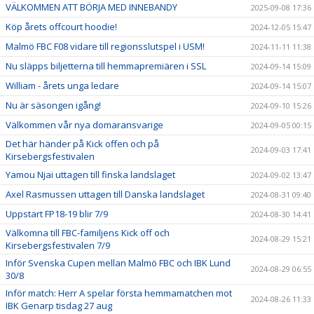
VÄLKOMMEN ATT BÖRJA MED INNEBANDY
2025-09-08 17:36
Köp årets offcourt hoodie!
2024-12-05 15:47
Malmö FBC F08 vidare till regionsslutspel i USM!
2024-11-11 11:38
Nu släpps biljetterna till hemmapremiären i SSL
2024-09-14 15:09
William - årets unga ledare
2024-09-14 15:07
Nu är säsongen igång!
2024-09-10 15:26
Välkommen vår nya domaransvarige
2024-09-05 00:15
Det här händer på Kick offen och på
2024-09-03 17:41
Kirsebergsfestivalen
Yamou Njai uttagen till finska landslaget
2024-09-02 13:47
Axel Rasmussen uttagen till Danska landslaget
2024-08-31 09:40
Uppstart FP18-19 blir 7/9
2024-08-30 14:41
Välkomna till FBC-familjens Kick off och
2024-08-29 15:21
Kirsebergsfestivalen 7/9
Inför Svenska Cupen mellan Malmö FBC och IBK Lund
2024-08-29 06:55
30/8
Inför match: Herr A spelar första hemmamatchen mot
2024-08-26 11:33
IBK Genarp tisdag 27 aug