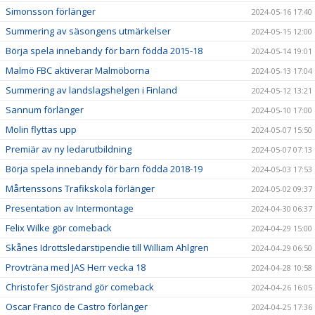
Simonsson förlänger
2024-05-16 17:40
Summering av säsongens utmärkelser
2024-05-15 12:00
Börja spela innebandy för barn födda 2015-18
2024-05-14 19:01
Malmö FBC aktiverar Malmöborna
2024-05-13 17:04
Summering av landslagshelgen i Finland
2024-05-12 13:21
Sannum förlänger
2024-05-10 17:00
Molin flyttas upp
2024-05-07 15:50
Premiär av ny ledarutbildning
2024-05-07 07:13
Börja spela innebandy för barn födda 2018-19
2024-05-03 17:53
Mårtenssons Trafikskola förlänger
2024-05-02 09:37
Presentation av Intermontage
2024-04-30 06:37
Felix Wilke gör comeback
2024-04-29 15:00
Skånes Idrottsledarstipendie till William Ahlgren
2024-04-29 06:50
Provträna med JAS Herr vecka 18
2024-04-28 10:58
Christofer Sjöstrand gör comeback
2024-04-26 16:05
Oscar Franco de Castro förlänger
2024-04-25 17:36