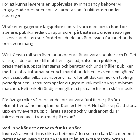
För att kunna leverera en upplevelse av innebandy behöver vi
engagerade personer som vill arbeta som funktionärer under
säsongen.
Vi söker engagerade lagspelare som vill vara med och ta hand om
spelare, publik, media och sponsorer på bästa sätt under säsongen!
Givetvis är det en stor fördel om du delar vår passion för innebandy
och evenemang
Vår främsta roll som även är arvoderad är att vara speaker och DJ. Det
vill säga, du kommer till matchen i god tid, välkomna publiken,
presenter laguppställningarna och berättar och underhåller publiken
med lite olika informationer och matchhändelser, tex vem som gör mål
och assist eller vilka sponsorer vi har eller att det kommer en tävling i
periodpausen. Dessutom spelar du grym musik mellan varje avbrott i
matchen. Helt enkelt för dig som gillar att prata och spela skön musik.
För övriga roller så handlar det om att vara funktionär på våra
elitmatcher på hemmaplan för Dam och Herr A. Nu håller vi på att starta
upp en ny eventgrupp till årets säsong och vi undrar om du är
intresserad av att vara med på resan?
Vad innebär det att vara funktionär?
Inom våra event finns olika arbetsområden som du kan läsa mer om i
detalj nedan. Men det kan vara allt ifrån att sköta matchklockan i