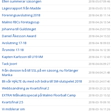
Ellen summerar säsongen
2018-05-07 09:46
Lägesrapport från Madde
2018-05-05 13:15
Föreningsavslutning 2018
2018-04-30 11:14
Malmö FBCs Företagscup
2018-04-26 13:54
Johanna till Guldsteget
2018-04-25 07:55
Daniel Åkesson Award
2018-04-24 15:32
Avslutning 17-18
2018-04-18 09:03
Årsmöte 17-18
2018-04-16 12:30
Kapten Karlsson till U19 VM
2018-04-11 12:43
Tack Joon!
2018-04-06 09:27
Från division två till SSL på en säsong, nu förlänger
2018-04-04 21:48
Marika
Bli vår HJÄLTE du med och bidra till SM-slutspelet 2018
2018-03-24 07:40
Webbsändning av Kvartsfinal 2
2018-03-23 22:52
EXTRA! Målvaktsspecial på Malmö Floorball Camp
2018-03-23 15:52
Kvartsfinal 2:5
2018-03-19 09:10
Vi möblerar om
2018-03-16 11:26