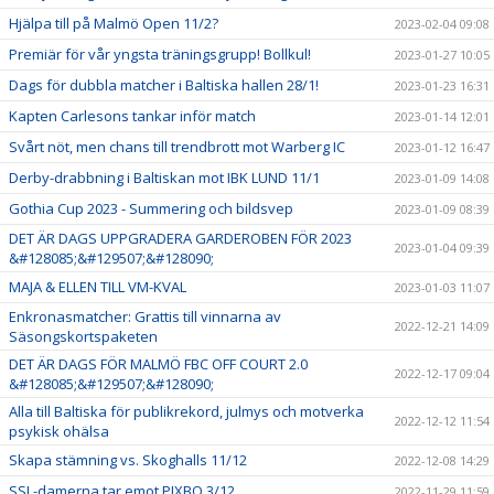
Hjälpa till på Malmö Open 11/2?
2023-02-04 09:08
Premiär för vår yngsta träningsgrupp! Bollkul!
2023-01-27 10:05
Dags för dubbla matcher i Baltiska hallen 28/1!
2023-01-23 16:31
Kapten Carlesons tankar inför match
2023-01-14 12:01
Svårt nöt, men chans till trendbrott mot Warberg IC
2023-01-12 16:47
Derby-drabbning i Baltiskan mot IBK LUND 11/1
2023-01-09 14:08
Gothia Cup 2023 - Summering och bildsvep
2023-01-09 08:39
DET ÄR DAGS UPPGRADERA GARDEROBEN FÖR 2023
2023-01-04 09:39
&#128085;&#129507;&#128090;
MAJA & ELLEN TILL VM-KVAL
2023-01-03 11:07
Enkronasmatcher: Grattis till vinnarna av
2022-12-21 14:09
Säsongskortspaketen
DET ÄR DAGS FÖR MALMÖ FBC OFF COURT 2.0
2022-12-17 09:04
&#128085;&#129507;&#128090;
Alla till Baltiska för publikrekord, julmys och motverka
2022-12-12 11:54
psykisk ohälsa
Skapa stämning vs. Skoghalls 11/12
2022-12-08 14:29
SSL-damerna tar emot PIXBO 3/12
2022-11-29 11:59