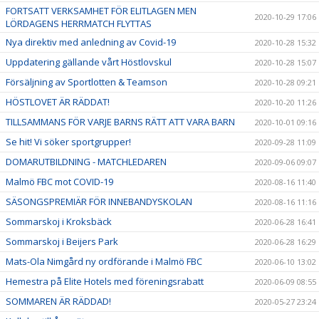
FORTSATT VERKSAMHET FÖR ELITLAGEN MEN
2020-10-29 17:06
LÖRDAGENS HERRMATCH FLYTTAS
Nya direktiv med anledning av Covid-19
2020-10-28 15:32
Uppdatering gällande vårt Höstlovskul
2020-10-28 15:07
Försäljning av Sportlotten & Teamson
2020-10-28 09:21
HÖSTLOVET ÄR RÄDDAT!
2020-10-20 11:26
TILLSAMMANS FÖR VARJE BARNS RÄTT ATT VARA BARN
2020-10-01 09:16
Se hit! Vi söker sportgrupper!
2020-09-28 11:09
DOMARUTBILDNING - MATCHLEDAREN
2020-09-06 09:07
Malmö FBC mot COVID-19
2020-08-16 11:40
SÄSONGSPREMIÄR FÖR INNEBANDYSKOLAN
2020-08-16 11:16
Sommarskoj i Kroksbäck
2020-06-28 16:41
Sommarskoj i Beijers Park
2020-06-28 16:29
Mats-Ola Nimgård ny ordförande i Malmö FBC
2020-06-10 13:02
Hemestra på Elite Hotels med föreningsrabatt
2020-06-09 08:55
SOMMAREN ÄR RÄDDAD!
2020-05-27 23:24