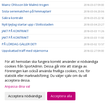
Mainz Ohlsson blir Malmö trogen
2018-03-07 09:00
Sista seriematchen på himmaplan!
2018-03-06 20:06
Säkra kontrakt
2018-03-05 22:50
Nytt tjejlag startar upp i Slottsstaden
2018-03-04 23:27
JAKT PÅ KONTRAKT
2018-03-03 11:26
JAKT PÅ KONTRAKT
2018-03-03 11:00
PÅ LÖRDAG GÄLLER DET!
2018-03-02 13:57
Uppskattad träff med stjärnorna
2018-02-27 09:00
"LG" firade 100
2018-02-25 21:53
För att hemsidan ska fungera korrekt använder vi nödvändiga
Stjärnfyllt på Baltiskan
2018-02-23 15:00
cookies från SportAdmin. Dessa går inte att stänga av.
Malmö FBC vs ONYX på webben
2018-02-22 18:03
Föreningen kan också använda frivilliga cookies, t.ex. för
statistik eller marknadsföring. Du väljer själv om du vill
Malmö FBC vs IKSU på webben
2018-02-22 15:46
acceptera dessa.
Familjens dag på Baltiskan
2018-02-20 19:17
Anpassa dina val
Sportlovet är räddat!
2018-02-18 16:00
Acceptera nödvändiga
Acceptera alla
Intervju med Pär Brenner
2018-02-16 15:00
Grönt kort till Pär, Johan, Andreas & Niklas
2018-02-16 13:00