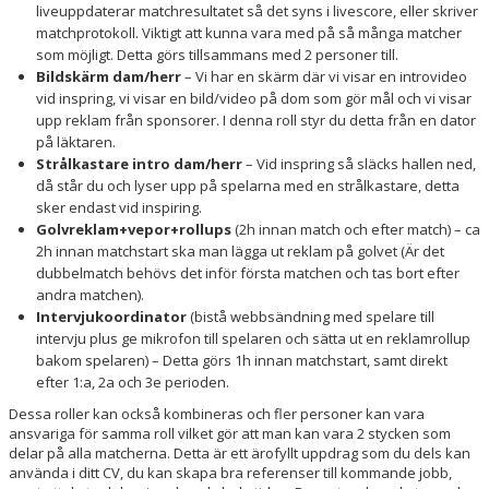
liveuppdaterar matchresultatet så det syns i livescore, eller skriver
matchprotokoll. Viktigt att kunna vara med på så många matcher
som möjligt. Detta görs tillsammans med 2 personer till.
Bildskärm dam/herr
– Vi har en skärm där vi visar en introvideo
vid inspring, vi visar en bild/video på dom som gör mål och vi visar
upp reklam från sponsorer. I denna roll styr du detta från en dator
på läktaren.
Strålkastare intro dam/herr
– Vid inspring så släcks hallen ned,
då står du och lyser upp på spelarna med en strålkastare, detta
sker endast vid inspiring.
Golvreklam+vepor+rollups
(2h innan match och efter match) – ca
2h innan matchstart ska man lägga ut reklam på golvet (Är det
dubbelmatch behövs det inför första matchen och tas bort efter
andra matchen).
Intervjukoordinator
(bistå webbsändning med spelare till
intervju plus ge mikrofon till spelaren och sätta ut en reklamrollup
bakom spelaren) – Detta görs 1h innan matchstart, samt direkt
efter 1:a, 2a och 3e perioden.
Dessa roller kan också kombineras och fler personer kan vara
ansvariga för samma roll vilket gör att man kan vara 2 stycken som
delar på alla matcherna. Detta är ett ärofyllt uppdrag som du dels kan
använda i ditt CV, du kan skapa bra referenser till kommande jobb,