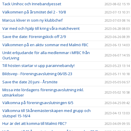
Tack Unihoc och Innebandyesset
2023-08-02 15:19
Välkommen på årsmötet del 2 - 10/8
2023-07-13 10:31
Marcus kliver in som ny klubbchef
2023-07-03 08:16
Var med och hjälp till kring våra matchevent
2023-06-28 08:03
Save the date: Föreningskick-off 2/9
2023-06-26 08:39
Välkommen på en aktiv sommar med Malmö FBC
2023-06-13 14:03
Unikt erbjudande för alla medlemmar i MFBC från
2023-06-07 14:55
OurLiving
Till hösten startar vi upp parainnebandy!
2023-05-23 13:14
Bildsvep - Föreningsavslutning 06/05-23
2023-05-11 10:18
Save the date 20 juni - Årsmöte
2023-05-05 06:57
Missa inte lördagens föreningsavslutning inkl.
2023-05-02 10:58
utmärkelser
Välkomna på föreningsavslutningen 6/5
2023-04-25 09:42
Välkomna till Skånemästerskapen med grupp och
2023-04-13 13:03
slutspel 15-16/4
Hur är det att komma till Malmö FBC?
2023-04-09 09:55