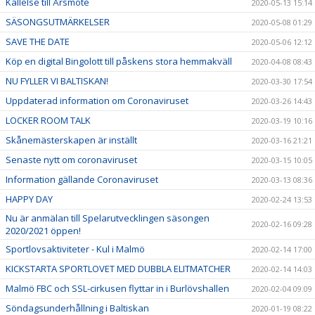
Kallelse till Årsmöte
2020-05-13 15:14
SÄSONGSUTMÄRKELSER
2020-05-08 01:29
SAVE THE DATE
2020-05-06 12:12
Köp en digital Bingolott till påskens stora hemmakväll
2020-04-08 08:43
NU FYLLER VI BALTISKAN!
2020-03-30 17:54
Uppdaterad information om Coronaviruset
2020-03-26 14:43
LOCKER ROOM TALK
2020-03-19 10:16
Skånemästerskapen är inställt
2020-03-16 21:21
Senaste nytt om coronaviruset
2020-03-15 10:05
Information gällande Coronaviruset
2020-03-13 08:36
HAPPY DAY
2020-02-24 13:53
Nu är anmälan till Spelarutvecklingen säsongen
2020-02-16 09:28
2020/2021 öppen!
Sportlovsaktiviteter - Kul i Malmö
2020-02-14 17:00
KICKSTARTA SPORTLOVET MED DUBBLA ELITMATCHER
2020-02-14 14:03
Malmö FBC och SSL-cirkusen flyttar in i Burlövshallen
2020-02-04 09:09
Söndagsunderhållning i Baltiskan
2020-01-19 08:22