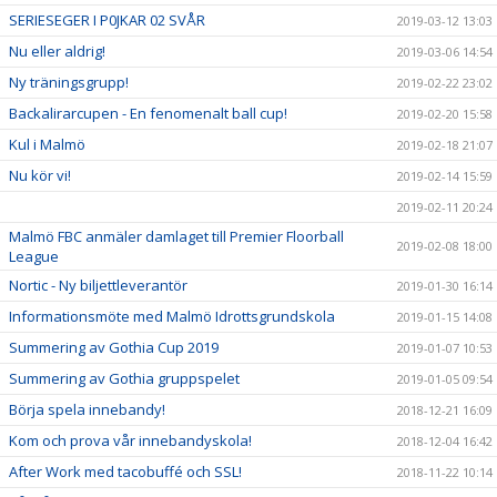
SERIESEGER I P0JKAR 02 SVÅR
2019-03-12 13:03
Nu eller aldrig!
2019-03-06 14:54
Ny träningsgrupp!
2019-02-22 23:02
Backalirarcupen - En fenomenalt ball cup!
2019-02-20 15:58
Kul i Malmö
2019-02-18 21:07
Nu kör vi!
2019-02-14 15:59
2019-02-11 20:24
Malmö FBC anmäler damlaget till Premier Floorball
2019-02-08 18:00
League
Nortic - Ny biljettleverantör
2019-01-30 16:14
Informationsmöte med Malmö Idrottsgrundskola
2019-01-15 14:08
Summering av Gothia Cup 2019
2019-01-07 10:53
Summering av Gothia gruppspelet
2019-01-05 09:54
Börja spela innebandy!
2018-12-21 16:09
Kom och prova vår innebandyskola!
2018-12-04 16:42
After Work med tacobuffé och SSL!
2018-11-22 10:14