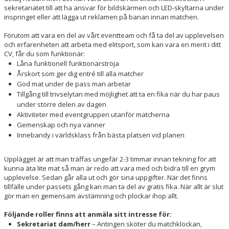
sekretariatet till att ha ansvar för bildskärmen och LED-skyltarna under
inspringet eller att lägga ut reklamen på banan innan matchen.
Förutom att vara en del av vårt eventteam och få ta del av upplevelsen
och erfarenheten att arbeta med elitsport, som kan vara en merit i ditt
CV, får du som funktionär:
Låna funktionell funktionärströja
Årskort som ger dig entré till alla matcher
God mat under de pass man arbetar
Tillgång till trivselytan med möjlighet att ta en fika när du har paus
under större delen av dagen
Aktiviteter med eventgruppen utanför matcherna
Gemenskap och nya vänner
Innebandy i världsklass från bästa platsen vid planen
Upplägget är att man träffas ungefär 2-3 timmar innan tekning för att
kunna äta lite mat så man är redo att vara med och bidra till en grym
upplevelse. Sedan går alla ut och gör sina uppgifter. När det finns
tillfälle under passets gång kan man ta del av gratis fika. När allt är slut
gör man en gemensam avstämning och plockar ihop allt.
Följande roller finns att anmäla sitt intresse för:
Sekretariat dam/herr
– Antingen sköter du matchklockan,