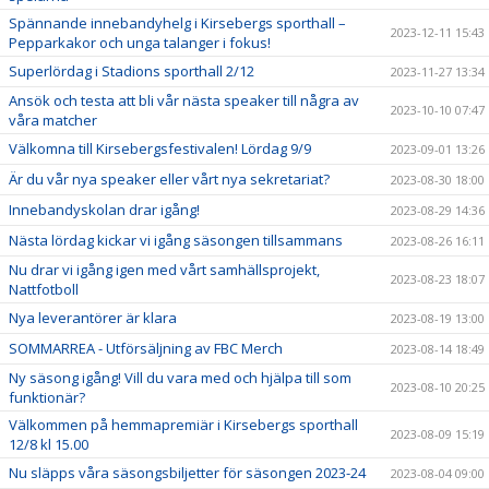
Spännande innebandyhelg i Kirsebergs sporthall –
2023-12-11 15:43
Pepparkakor och unga talanger i fokus!
Superlördag i Stadions sporthall 2/12
2023-11-27 13:34
Ansök och testa att bli vår nästa speaker till några av
2023-10-10 07:47
våra matcher
Välkomna till Kirsebergsfestivalen! Lördag 9/9
2023-09-01 13:26
Är du vår nya speaker eller vårt nya sekretariat?
2023-08-30 18:00
Innebandyskolan drar igång!
2023-08-29 14:36
Nästa lördag kickar vi igång säsongen tillsammans
2023-08-26 16:11
Nu drar vi igång igen med vårt samhällsprojekt,
2023-08-23 18:07
Nattfotboll
Nya leverantörer är klara
2023-08-19 13:00
SOMMARREA - Utförsäljning av FBC Merch
2023-08-14 18:49
Ny säsong igång! Vill du vara med och hjälpa till som
2023-08-10 20:25
funktionär?
Välkommen på hemmapremiär i Kirsebergs sporthall
2023-08-09 15:19
12/8 kl 15.00
Nu släpps våra säsongsbiljetter för säsongen 2023-24
2023-08-04 09:00