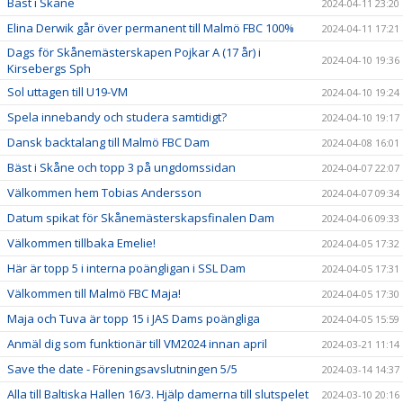
Bäst i Skåne
2024-04-11 23:20
Elina Derwik går över permanent till Malmö FBC 100%
2024-04-11 17:21
Dags för Skånemästerskapen Pojkar A (17 år) i
2024-04-10 19:36
Kirsebergs Sph
Sol uttagen till U19-VM
2024-04-10 19:24
Spela innebandy och studera samtidigt?
2024-04-10 19:17
Dansk backtalang till Malmö FBC Dam
2024-04-08 16:01
Bäst i Skåne och topp 3 på ungdomssidan
2024-04-07 22:07
Välkommen hem Tobias Andersson
2024-04-07 09:34
Datum spikat för Skånemästerskapsfinalen Dam
2024-04-06 09:33
Välkommen tillbaka Emelie!
2024-04-05 17:32
Här är topp 5 i interna poängligan i SSL Dam
2024-04-05 17:31
Välkommen till Malmö FBC Maja!
2024-04-05 17:30
Maja och Tuva är topp 15 i JAS Dams poängliga
2024-04-05 15:59
Anmäl dig som funktionär till VM2024 innan april
2024-03-21 11:14
Save the date - Föreningsavslutningen 5/5
2024-03-14 14:37
Alla till Baltiska Hallen 16/3. Hjälp damerna till slutspelet
2024-03-10 20:16