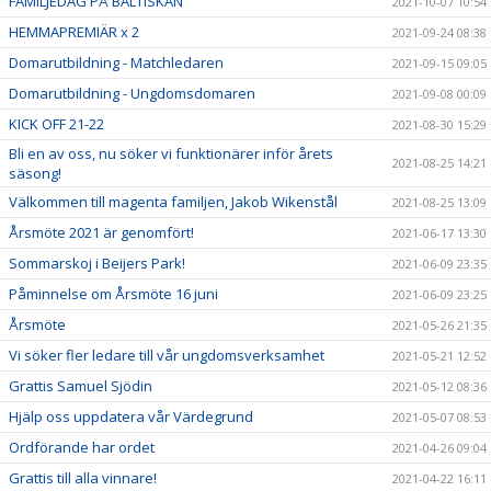
FAMILJEDAG PÅ BALTISKAN
2021-10-07 10:54
HEMMAPREMIÄR x 2
2021-09-24 08:38
Domarutbildning - Matchledaren
2021-09-15 09:05
Domarutbildning - Ungdomsdomaren
2021-09-08 00:09
KICK OFF 21-22
2021-08-30 15:29
Bli en av oss, nu söker vi funktionärer inför årets
2021-08-25 14:21
säsong!
Välkommen till magenta familjen, Jakob Wikenstål
2021-08-25 13:09
Årsmöte 2021 är genomfört!
2021-06-17 13:30
Sommarskoj i Beijers Park!
2021-06-09 23:35
Påminnelse om Årsmöte 16 juni
2021-06-09 23:25
Årsmöte
2021-05-26 21:35
Vi söker fler ledare till vår ungdomsverksamhet
2021-05-21 12:52
Grattis Samuel Sjödin
2021-05-12 08:36
Hjälp oss uppdatera vår Värdegrund
2021-05-07 08:53
Ordförande har ordet
2021-04-26 09:04
Grattis till alla vinnare!
2021-04-22 16:11