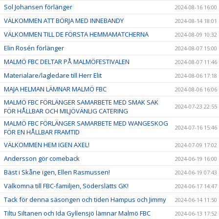
Sol Johansen förlänger
2024-08-16 16:00
VÄLKOMMEN ATT BÖRJA MED INNEBANDY
2024-08-14 18:01
VÄLKOMMEN TILL DE FÖRSTA HEMMAMATCHERNA
2024-08-09 10:32
Elin Rosén förlänger
2024-08-07 15:00
MALMÖ FBC DELTAR PÅ MALMÖFESTIVALEN
2024-08-07 11:46
Materialare/lagledare till Herr Elit
2024-08-06 17:18
MAJA HELMAN LÄMNAR MALMÖ FBC
2024-08-06 16:06
MALMÖ FBC FÖRLÄNGER SAMARBETE MED SMAK SAK
2024-07-23 22:55
FÖR HÅLLBAR OCH MILJÖVÄNLIG CATERING
MALMÖ FBC FÖRLÄNGER SAMARBETE MED WANGESKOG
2024-07-16 15:46
FÖR EN HÅLLBAR FRAMTID
VÄLKOMMEN HEM IGEN AXEL!
2024-07-09 17:02
Andersson gör comeback
2024-06-19 16:00
Bäst i Skåne igen, Ellen Rasmussen!
2024-06-19 07:43
Välkomna till FBC-familjen, Söderslätts GK!
2024-06-17 14:47
Tack för denna säsongen och tiden Hampus och Jimmy
2024-06-14 11:50
Tiltu Siltanen och Ida Gyllensjö lämnar Malmö FBC
2024-06-13 17:52