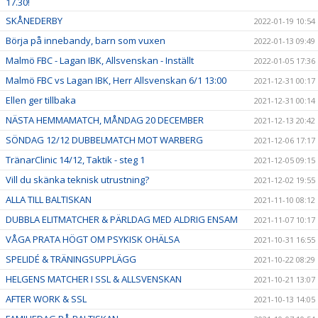
17.30!
SKÅNEDERBY
2022-01-19 10:54
Börja på innebandy, barn som vuxen
2022-01-13 09:49
Malmö FBC - Lagan IBK, Allsvenskan - Inställt
2022-01-05 17:36
Malmö FBC vs Lagan IBK, Herr Allsvenskan 6/1 13:00
2021-12-31 00:17
Ellen ger tillbaka
2021-12-31 00:14
NÄSTA HEMMAMATCH, MÅNDAG 20 DECEMBER
2021-12-13 20:42
SÖNDAG 12/12 DUBBELMATCH MOT WARBERG
2021-12-06 17:17
TränarClinic 14/12, Taktik - steg 1
2021-12-05 09:15
Vill du skänka teknisk utrustning?
2021-12-02 19:55
ALLA TILL BALTISKAN
2021-11-10 08:12
DUBBLA ELITMATCHER & PÄRLDAG MED ALDRIG ENSAM
2021-11-07 10:17
VÅGA PRATA HÖGT OM PSYKISK OHÄLSA
2021-10-31 16:55
SPELIDÉ & TRÄNINGSUPPLÄGG
2021-10-22 08:29
HELGENS MATCHER I SSL & ALLSVENSKAN
2021-10-21 13:07
AFTER WORK & SSL
2021-10-13 14:05