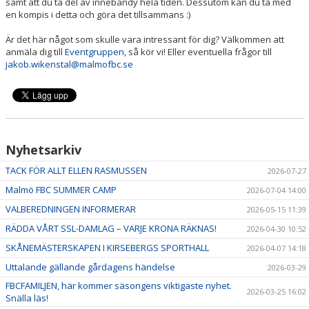
samt att du ta del av innebandy hela tiden. Dessutom kan du ta med
en kompis i detta och göra det tillsammans :)
Är det här något som skulle vara intressant för dig? Välkommen att
anmäla dig till
Eventgruppen
, så kör vi! Eller eventuella frågor till
jakob.wikenstal@malmofbc.se
Nyhetsarkiv
TACK FÖR ALLT ELLEN RASMUSSEN
2026-07-27
Malmö FBC SUMMER CAMP
2026-07-04 14:00
VALBEREDNINGEN INFORMERAR
2026-05-15 11:39
RÄDDA VÅRT SSL-DAMLAG – VARJE KRONA RÄKNAS!
2026-04-30 10:52
SKÅNEMÄSTERSKAPEN I KIRSEBERGS SPORTHALL
2026-04-07 14:18
Uttalande gällande gårdagens händelse
2026-03-29
FBCFAMILJEN, här kommer säsongens viktigaste nyhet.
2026-03-25 16:02
Snälla läs!