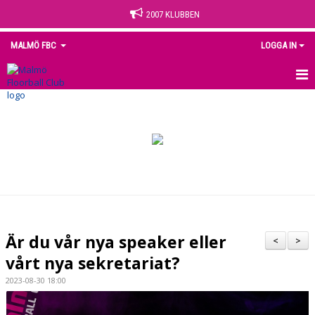
2007 KLUBBEN
MALMÖ FBC
LOGGA IN
HEM
NYHETER
OM KLUBBEN
KONTAKT
KALENDER
Är du vår nya speaker eller
<
>
MEDLEM
vårt nya sekretariat?
2023-08-30 18:00
MATCHER