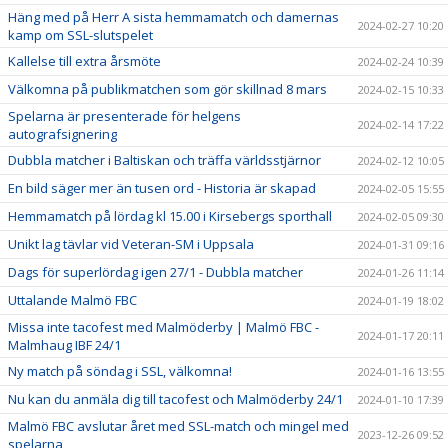
Häng med på Herr A sista hemmamatch och damernas
2024-02-27 10:20
kamp om SSL-slutspelet
Kallelse till extra årsmöte
2024-02-24 10:39
Välkomna på publikmatchen som gör skillnad 8 mars
2024-02-15 10:33
Spelarna är presenterade för helgens
2024-02-14 17:22
autografsignering
Dubbla matcher i Baltiskan och träffa världsstjärnor
2024-02-12 10:05
En bild säger mer än tusen ord - Historia är skapad
2024-02-05 15:55
Hemmamatch på lördag kl 15.00 i Kirsebergs sporthall
2024-02-05 09:30
Unikt lag tävlar vid Veteran-SM i Uppsala
2024-01-31 09:16
Dags för superlördag igen 27/1 - Dubbla matcher
2024-01-26 11:14
Uttalande Malmö FBC
2024-01-19 18:02
Missa inte tacofest med Malmöderby | Malmö FBC -
2024-01-17 20:11
Malmhaug IBF 24/1
Ny match på söndag i SSL, välkomna!
2024-01-16 13:55
Nu kan du anmäla dig till tacofest och Malmöderby 24/1
2024-01-10 17:39
Malmö FBC avslutar året med SSL-match och mingel med
2023-12-26 09:52
spelarna