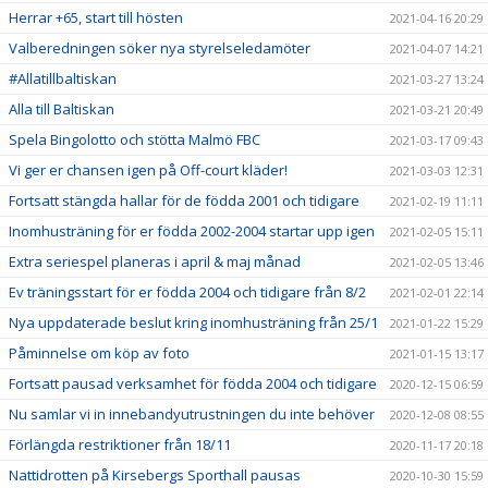
Herrar +65, start till hösten
2021-04-16 20:29
Valberedningen söker nya styrelseledamöter
2021-04-07 14:21
#Allatillbaltiskan
2021-03-27 13:24
Alla till Baltiskan
2021-03-21 20:49
Spela Bingolotto och stötta Malmö FBC
2021-03-17 09:43
Vi ger er chansen igen på Off-court kläder!
2021-03-03 12:31
Fortsatt stängda hallar för de födda 2001 och tidigare
2021-02-19 11:11
Inomhusträning för er födda 2002-2004 startar upp igen
2021-02-05 15:11
Extra seriespel planeras i april & maj månad
2021-02-05 13:46
Ev träningsstart för er födda 2004 och tidigare från 8/2
2021-02-01 22:14
Nya uppdaterade beslut kring inomhusträning från 25/1
2021-01-22 15:29
Påminnelse om köp av foto
2021-01-15 13:17
Fortsatt pausad verksamhet för födda 2004 och tidigare
2020-12-15 06:59
Nu samlar vi in innebandyutrustningen du inte behöver
2020-12-08 08:55
Förlängda restriktioner från 18/11
2020-11-17 20:18
Nattidrotten på Kirsebergs Sporthall pausas
2020-10-30 15:59