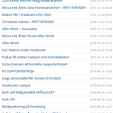
2020 inleds med en riktig smällkaramell!
2020-01-03 11:19
Missa inte årets sista hemmamatcher! - FRITT INTRÄDE!!
2019-12-16 10:29
Malmö FBC i framkant inför 2020
2019-12-10 09:00
Christmas Games - FRITT INTRÄDE!
2019-11-27 10:20
After Work – Viva Italia!
2019-11-12 10:29
Missa inte årets första After Work!
2019-11-04 12:46
After Work!
2019-10-24 16:12
Kul i Malmö under höstlovet!
2019-10-23 14:14
Pojkar 06 stöttar kampen mot barndiabetes!
2019-10-16 15:14
Sista chansen att beställa supportertröjan!
2019-10-03 12:21
NY SUPPORTERTRÖJA
2019-09-12 15:43
Dags att beställa FBC-kortet 2019-2020!
2019-09-09 15:57
Höstlovets camper
2019-09-05 12:30
KICK-OFF ERBJUDANDE FRÅN ESSET
2019-09-04 12:20
KICK OFF
2019-09-02 15:22
Betalparkering på Kirseberg
2019-08-29 16:07