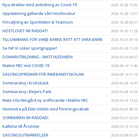
Nya direktiv med anledning av Covid-19
2020-10-28 15:32
Uppdatering gällande vårt Höstlovskul
2020-10-28 15:07
Försäljning av Sportlotten & Teamson
2020-10-28 09:21
HÖSTLOVET ÄR RÄDDAT!
2020-10-20 11:26
TILLSAMMANS FÖR VARJE BARNS RÄTT ATT VARA BARN
2020-10-01 09:16
Se hit! Vi söker sportgrupper!
2020-09-28 11:09
DOMARUTBILDNING - MATCHLEDAREN
2020-09-06 09:07
Malmö FBC mot COVID-19
2020-08-16 11:40
SÄSONGSPREMIÄR FÖR INNEBANDYSKOLAN
2020-08-16 11:16
Sommarskoj i Kroksbäck
2020-06-28 16:41
Sommarskoj i Beijers Park
2020-06-28 16:29
Mats-Ola Nimgård ny ordförande i Malmö FBC
2020-06-10 13:02
Hemestra på Elite Hotels med föreningsrabatt
2020-06-09 08:55
SOMMAREN ÄR RÄDDAD!
2020-05-27 23:24
Kallelse till Årsmöte
2020-05-13 15:14
SÄSONGSUTMÄRKELSER
2020-05-08 01:29