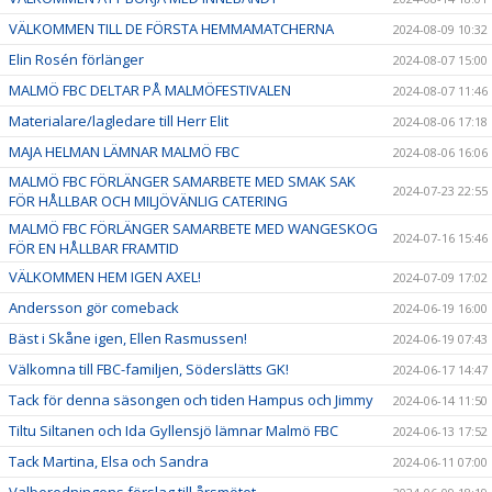
VÄLKOMMEN TILL DE FÖRSTA HEMMAMATCHERNA
2024-08-09 10:32
Elin Rosén förlänger
2024-08-07 15:00
MALMÖ FBC DELTAR PÅ MALMÖFESTIVALEN
2024-08-07 11:46
Materialare/lagledare till Herr Elit
2024-08-06 17:18
MAJA HELMAN LÄMNAR MALMÖ FBC
2024-08-06 16:06
MALMÖ FBC FÖRLÄNGER SAMARBETE MED SMAK SAK
2024-07-23 22:55
FÖR HÅLLBAR OCH MILJÖVÄNLIG CATERING
MALMÖ FBC FÖRLÄNGER SAMARBETE MED WANGESKOG
2024-07-16 15:46
FÖR EN HÅLLBAR FRAMTID
VÄLKOMMEN HEM IGEN AXEL!
2024-07-09 17:02
Andersson gör comeback
2024-06-19 16:00
Bäst i Skåne igen, Ellen Rasmussen!
2024-06-19 07:43
Välkomna till FBC-familjen, Söderslätts GK!
2024-06-17 14:47
Tack för denna säsongen och tiden Hampus och Jimmy
2024-06-14 11:50
Tiltu Siltanen och Ida Gyllensjö lämnar Malmö FBC
2024-06-13 17:52
Tack Martina, Elsa och Sandra
2024-06-11 07:00