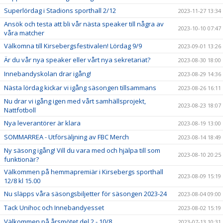
Superlördag i Stadions sporthall 2/12
2023-11-27 13:34
Ansök och testa att bli vår nästa speaker till några av
2023-10-10 07:47
våra matcher
Välkomna till Kirsebergsfestivalen! Lördag 9/9
2023-09-01 13:26
Är du vår nya speaker eller vårt nya sekretariat?
2023-08-30 18:00
Innebandyskolan drar igång!
2023-08-29 14:36
Nästa lördag kickar vi igång säsongen tillsammans
2023-08-26 16:11
Nu drar vi igång igen med vårt samhällsprojekt,
2023-08-23 18:07
Nattfotboll
Nya leverantörer är klara
2023-08-19 13:00
SOMMARREA - Utförsäljning av FBC Merch
2023-08-14 18:49
Ny säsong igång! Vill du vara med och hjälpa till som
2023-08-10 20:25
funktionär?
Välkommen på hemmapremiär i Kirsebergs sporthall
2023-08-09 15:19
12/8 kl 15.00
Nu släpps våra säsongsbiljetter för säsongen 2023-24
2023-08-04 09:00
Tack Unihoc och Innebandyesset
2023-08-02 15:19
Välkommen på årsmötet del 2 - 10/8
2023-07-13 10:31