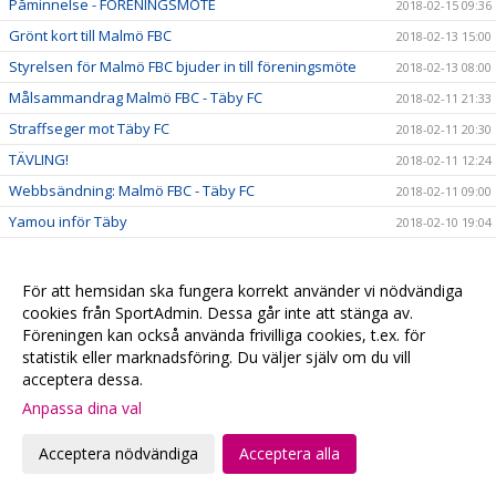
Påminnelse - FÖRENINGSMÖTE
2018-02-15 09:36
Grönt kort till Malmö FBC
2018-02-13 15:00
Styrelsen för Malmö FBC bjuder in till föreningsmöte
2018-02-13 08:00
Målsammandrag Malmö FBC - Täby FC
2018-02-11 21:33
Straffseger mot Täby FC
2018-02-11 20:30
TÄVLING!
2018-02-11 12:24
Webbsändning: Malmö FBC - Täby FC
2018-02-11 09:00
Yamou inför Täby
2018-02-10 19:04
Webbsändning mot Pixbo
2018-02-08 16:00
Girls Camp – uppdate
2018-02-08 09:00
För att hemsidan ska fungera korrekt använder vi nödvändiga
cookies från SportAdmin. Dessa går inte att stänga av.
Matchcoaching med Karlberg
2018-02-06 20:23
Föreningen kan också använda frivilliga cookies, t.ex. för
Malmö & Höllviken i gemensam SSL-fest
2018-02-05 10:21
statistik eller marknadsföring. Du väljer själv om du vill
Intervju med Pawat
acceptera dessa.
2018-02-02 16:00
Utmärkelse till Ellen
Anpassa dina val
2018-02-01 13:00
Malmö FBC rustar och värvar back från SSL-konkurrent
2018-01-30 16:00
Acceptera nödvändiga
Acceptera alla
Keller skrev ”livstidskontrakt” med sin moderklubb
2018-01-29 16:00