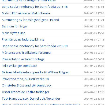
Summering av säsongens utmärkelser
2024-05-15 12:00
Börja spela innebandy för barn födda 2015-18
2024-05-14 19:01
Malmö FBC aktiverar Malmöborna
2024-05-13 17:04
Summering av landslagshelgen i Finland
2024-05-12 13:21
Sannum förlänger
2024-05-10 17:00
Molin flyttas upp
2024-05-07 15:50
Premiär av ny ledarutbildning
2024-05-07 07:13
Börja spela innebandy för barn födda 2018-19
2024-05-03 17:53
Mårtenssons Trafikskola förlänger
2024-05-02 09:37
Presentation av Intermontage
2024-04-30 06:37
Felix Wilke gör comeback
2024-04-29 15:00
Skånes Idrottsledarstipendie till William Ahlgren
2024-04-29 06:50
Provträna med JAS Herr vecka 18
2024-04-28 10:58
Christofer Sjöstrand gör comeback
2024-04-26 16:05
Oscar Franco de Castro förlänger
2024-04-25 17:36
Tack Hampus, Isak, Daniel och Alexander
2024-04-25 10:53