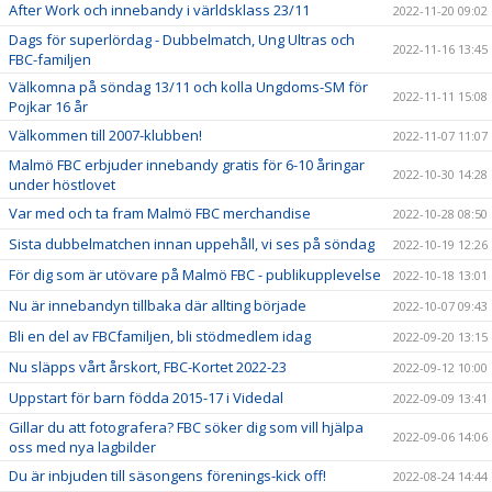
After Work och innebandy i världsklass 23/11
2022-11-20 09:02
Dags för superlördag - Dubbelmatch, Ung Ultras och
2022-11-16 13:45
FBC-familjen
Välkomna på söndag 13/11 och kolla Ungdoms-SM för
2022-11-11 15:08
Pojkar 16 år
Välkommen till 2007-klubben!
2022-11-07 11:07
Malmö FBC erbjuder innebandy gratis för 6-10 åringar
2022-10-30 14:28
under höstlovet
Var med och ta fram Malmö FBC merchandise
2022-10-28 08:50
Sista dubbelmatchen innan uppehåll, vi ses på söndag
2022-10-19 12:26
För dig som är utövare på Malmö FBC - publikupplevelse
2022-10-18 13:01
Nu är innebandyn tillbaka där allting började
2022-10-07 09:43
Bli en del av FBCfamiljen, bli stödmedlem idag
2022-09-20 13:15
Nu släpps vårt årskort, FBC-Kortet 2022-23
2022-09-12 10:00
Uppstart för barn födda 2015-17 i Videdal
2022-09-09 13:41
Gillar du att fotografera? FBC söker dig som vill hjälpa
2022-09-06 14:06
oss med nya lagbilder
Du är inbjuden till säsongens förenings-kick off!
2022-08-24 14:44