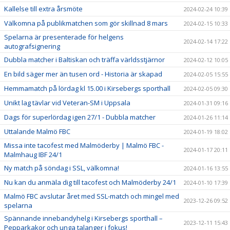
Kallelse till extra årsmöte
2024-02-24 10:39
Välkomna på publikmatchen som gör skillnad 8 mars
2024-02-15 10:33
Spelarna är presenterade för helgens
2024-02-14 17:22
autografsignering
Dubbla matcher i Baltiskan och träffa världsstjärnor
2024-02-12 10:05
En bild säger mer än tusen ord - Historia är skapad
2024-02-05 15:55
Hemmamatch på lördag kl 15.00 i Kirsebergs sporthall
2024-02-05 09:30
Unikt lag tävlar vid Veteran-SM i Uppsala
2024-01-31 09:16
Dags för superlördag igen 27/1 - Dubbla matcher
2024-01-26 11:14
Uttalande Malmö FBC
2024-01-19 18:02
Missa inte tacofest med Malmöderby | Malmö FBC -
2024-01-17 20:11
Malmhaug IBF 24/1
Ny match på söndag i SSL, välkomna!
2024-01-16 13:55
Nu kan du anmäla dig till tacofest och Malmöderby 24/1
2024-01-10 17:39
Malmö FBC avslutar året med SSL-match och mingel med
2023-12-26 09:52
spelarna
Spännande innebandyhelg i Kirsebergs sporthall –
2023-12-11 15:43
Pepparkakor och unga talanger i fokus!