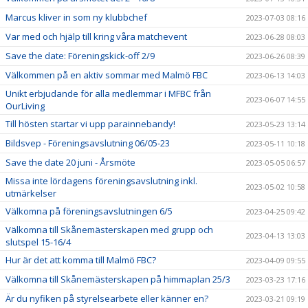
Marcus kliver in som ny klubbchef
2023-07-03 08:16
Var med och hjälp till kring våra matchevent
2023-06-28 08:03
Save the date: Föreningskick-off 2/9
2023-06-26 08:39
Välkommen på en aktiv sommar med Malmö FBC
2023-06-13 14:03
Unikt erbjudande för alla medlemmar i MFBC från
2023-06-07 14:55
OurLiving
Till hösten startar vi upp parainnebandy!
2023-05-23 13:14
Bildsvep - Föreningsavslutning 06/05-23
2023-05-11 10:18
Save the date 20 juni - Årsmöte
2023-05-05 06:57
Missa inte lördagens föreningsavslutning inkl.
2023-05-02 10:58
utmärkelser
Välkomna på föreningsavslutningen 6/5
2023-04-25 09:42
Välkomna till Skånemästerskapen med grupp och
2023-04-13 13:03
slutspel 15-16/4
Hur är det att komma till Malmö FBC?
2023-04-09 09:55
Välkomna till Skånemästerskapen på himmaplan 25/3
2023-03-23 17:16
Är du nyfiken på styrelsearbete eller känner en?
2023-03-21 09:19