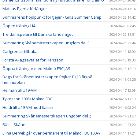
Daniel Larsson är klar som ny huvudtränare för Dam U
2024-04-24 20:48
Mattias Egertz förlänger
2024-04-24 13:16
Sommarens höjdpunkt för tjejer - Girls Summer Camp
2024-04-23 14:42
Öppen träning H4
2024-04-23 07:45
Tre damspelare till Danska landslaget
2024-04-22 16:51
Summering Skånemästerskapen ungdom del 3
2024-04-21 22:46
Carlgren är tillbaka
2024-04-19 18:00
Första A-lagsavtalet för Hansson
2024-04-18 19:30
Öppna träningar med Malmö FBC JAS
2024-04-18 12:19
Dags för Skånemästerskapen Pojkar E (13 år) på
2024-04-18 06:25
hemmaplan
Helman till U19-VM
2024-04-17 12:08
Tykesson 100% Malmö FBC
2024-04-16 17:13
Heidi till U19-VM med Italien
2024-04-16 08:24
Summerring Skånemästerskapen ungdom del 2
2024-04-14 21:57
Bäst i Skåne
2024-04-11 23:20
Elina Derwik går över permanent till Malmö FBC 100%
2024-04-11 17:21