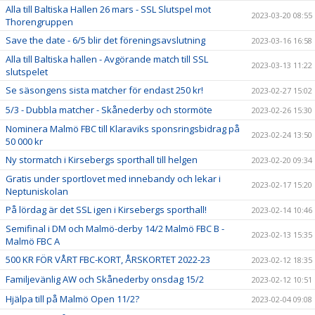
Alla till Baltiska Hallen 26 mars - SSL Slutspel mot
2023-03-20 08:55
Thorengruppen
Save the date - 6/5 blir det föreningsavslutning
2023-03-16 16:58
Alla till Baltiska hallen - Avgörande match till SSL
2023-03-13 11:22
slutspelet
Se säsongens sista matcher för endast 250 kr!
2023-02-27 15:02
5/3 - Dubbla matcher - Skånederby och stormöte
2023-02-26 15:30
Nominera Malmö FBC till Klaraviks sponsringsbidrag på
2023-02-24 13:50
50 000 kr
Ny stormatch i Kirsebergs sporthall till helgen
2023-02-20 09:34
Gratis under sportlovet med innebandy och lekar i
2023-02-17 15:20
Neptuniskolan
På lördag är det SSL igen i Kirsebergs sporthall!
2023-02-14 10:46
Semifinal i DM och Malmö-derby 14/2 Malmö FBC B -
2023-02-13 15:35
Malmö FBC A
500 KR FÖR VÅRT FBC-KORT, ÅRSKORTET 2022-23
2023-02-12 18:35
Familjevänlig AW och Skånederby onsdag 15/2
2023-02-12 10:51
Hjälpa till på Malmö Open 11/2?
2023-02-04 09:08