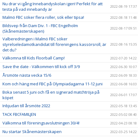
Nu drar vi igång Innebandyskolan igen! Perfekt för att
2022-08-19 17:37
testa på vad innebandy är
Malmö FBC söker flera roller, sök eller tipsa!
2022-08-18 11:48
Bildsvep från Dam Div. 1 - FBC Engelholm
2022-08-17 09:51
(Skånemästerskapen)
Valberedningen i Malmö FBC söker
styrelseledamotkandidat till föreningens kassörsroll, är
2022-08-16 15:35
det du?
Välkomna till Kids Floorball Camp!
2022-07-20 14:22
Save the date - Välkommen till kick off 3/9
2022-06-30 10:07
Årsmöte nästa vecka 15/6
2022-06-09 18:33
Kom och häng med FBC på Olympiadagarna 11-12 juni
2022-06-08 16:03
Boka senast 5 juni och få en signerad matchtröja på
2022-06-01 17:07
köpet
Inbjudan till årsmöte 2022
2022-05-18 13:45
TACK FBCFAMILJEN
2022-05-02 08:40
Välkomna till föreningsavslutningen 30/4!
2022-04-23 08:18
Nu startar Skånemästerskapen
2022-03-25 14:22