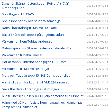
Dags för Skånemästerskapen Pojkar A (17 år) i
2024-04-10 19:36
Kirsebergs Sph
Sol uttagen till U19-VM
2024-04-10 19:24
Spela innebandy och studera samtidigt?
2024-04-10 19:17
Dansk backtalang till Malmö FBC Dam
2024-04-08 16:01
Bäst i Skåne och topp 3 på ungdomssidan
2024-04-07 22:07
Välkommen hem Tobias Andersson
2024-04-07 09:34
Datum spikat för Skånemästerskapsfinalen Dam
2024-04-06 09:33
Välkommen tillbaka Emelie!
2024-04-05 17:32
Här är topp 5 i interna poängligan i SSL Dam
2024-04-05 17:31
Välkommen till Malmö FBC Maja!
2024-04-05 17:30
Maja och Tuva är topp 15 i JAS Dams poängliga
2024-04-05 15:59
Anmäl dig som funktionär till VM2024 innan april
2024-03-21 11:14
Save the date - Föreningsavslutningen 5/5
2024-03-14 14:37
Alla till Baltiska Hallen 16/3. Hjälp damerna till slutspelet
2024-03-10 20:16
Häng med på Herr A sista hemmamatch och damernas
2024-02-27 10:20
kamp om SSL-slutspelet