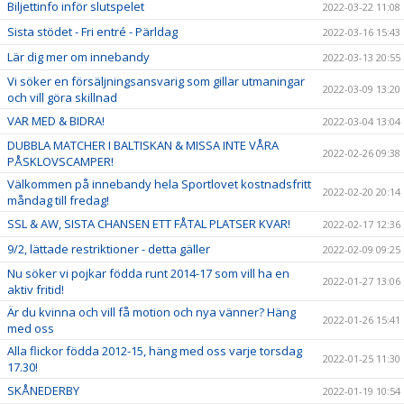
Biljettinfo inför slutspelet
2022-03-22 11:08
Sista stödet - Fri entré - Pärldag
2022-03-16 15:43
Lär dig mer om innebandy
2022-03-13 20:55
Vi söker en försäljningsansvarig som gillar utmaningar
2022-03-09 13:20
och vill göra skillnad
VAR MED & BIDRA!
2022-03-04 13:04
DUBBLA MATCHER I BALTISKAN & MISSA INTE VÅRA
2022-02-26 09:38
PÅSKLOVSCAMPER!
Välkommen på innebandy hela Sportlovet kostnadsfritt
2022-02-20 20:14
måndag till fredag!
SSL & AW, SISTA CHANSEN ETT FÅTAL PLATSER KVAR!
2022-02-17 12:36
9/2, lättade restriktioner - detta gäller
2022-02-09 09:25
Nu söker vi pojkar födda runt 2014-17 som vill ha en
2022-01-27 13:06
aktiv fritid!
Är du kvinna och vill få motion och nya vänner? Häng
2022-01-26 15:41
med oss
Alla flickor födda 2012-15, häng med oss varje torsdag
2022-01-25 11:30
17.30!
SKÅNEDERBY
2022-01-19 10:54