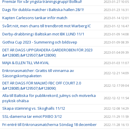
Premiär för vår yngsta träningsgrupp! Bollkul!
2023-01-27 10:05
Dags för dubbla matcher i Baltiska hallen 28/1!
2023-01-23 16:31
Kapten Carlesons tankar inför match
2023-01-14 12:01
Svårt nöt, men chans till trendbrott mot Warberg IC
2023-01-12 16:47
Derby-drabbning i Baltiskan mot IBK LUND 11/1
2023-01-09 14:08
Gothia Cup 2023 - Summering och bildsvep
2023-01-09 08:39
DET ÄR DAGS UPPGRADERA GARDEROBEN FÖR 2023
2023-01-04 09:39
&#128085;&#129507;&#128090;
MAJA & ELLEN TILL VM-KVAL
2023-01-03 11:07
Enkronasmatcher: Grattis till vinnarna av
2022-12-21 14:09
Säsongskortspaketen
DET ÄR DAGS FÖR MALMÖ FBC OFF COURT 2.0
2022-12-17 09:04
&#128085;&#129507;&#128090;
Alla till Baltiska för publikrekord, julmys och motverka
2022-12-12 11:54
psykisk ohälsa
Skapa stämning vs. Skoghalls 11/12
2022-12-08 14:29
SSL-damerna tar emot PIXBO 3/12
2022-11-29 11:59
Fri entré till Enkronasmatcherna Söndag 18 december
2022-11-28 16:13