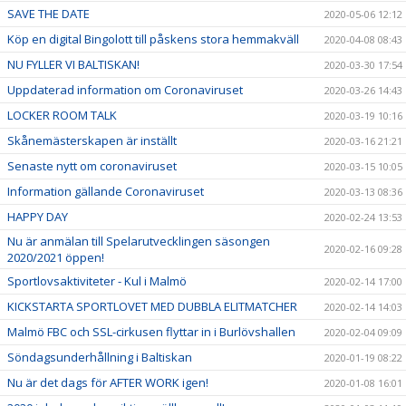
SAVE THE DATE
2020-05-06 12:12
Köp en digital Bingolott till påskens stora hemmakväll
2020-04-08 08:43
NU FYLLER VI BALTISKAN!
2020-03-30 17:54
Uppdaterad information om Coronaviruset
2020-03-26 14:43
LOCKER ROOM TALK
2020-03-19 10:16
Skånemästerskapen är inställt
2020-03-16 21:21
Senaste nytt om coronaviruset
2020-03-15 10:05
Information gällande Coronaviruset
2020-03-13 08:36
HAPPY DAY
2020-02-24 13:53
Nu är anmälan till Spelarutvecklingen säsongen
2020-02-16 09:28
2020/2021 öppen!
Sportlovsaktiviteter - Kul i Malmö
2020-02-14 17:00
KICKSTARTA SPORTLOVET MED DUBBLA ELITMATCHER
2020-02-14 14:03
Malmö FBC och SSL-cirkusen flyttar in i Burlövshallen
2020-02-04 09:09
Söndagsunderhållning i Baltiskan
2020-01-19 08:22
Nu är det dags för AFTER WORK igen!
2020-01-08 16:01