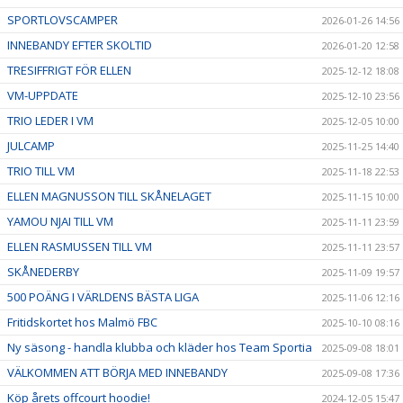
SPORTLOVSCAMPER
2026-01-26 14:56
INNEBANDY EFTER SKOLTID
2026-01-20 12:58
TRESIFFRIGT FÖR ELLEN
2025-12-12 18:08
VM-UPPDATE
2025-12-10 23:56
TRIO LEDER I VM
2025-12-05 10:00
JULCAMP
2025-11-25 14:40
TRIO TILL VM
2025-11-18 22:53
ELLEN MAGNUSSON TILL SKÅNELAGET
2025-11-15 10:00
YAMOU NJAI TILL VM
2025-11-11 23:59
ELLEN RASMUSSEN TILL VM
2025-11-11 23:57
SKÅNEDERBY
2025-11-09 19:57
500 POÄNG I VÄRLDENS BÄSTA LIGA
2025-11-06 12:16
Fritidskortet hos Malmö FBC
2025-10-10 08:16
Ny säsong - handla klubba och kläder hos Team Sportia
2025-09-08 18:01
VÄLKOMMEN ATT BÖRJA MED INNEBANDY
2025-09-08 17:36
Köp årets offcourt hoodie!
2024-12-05 15:47