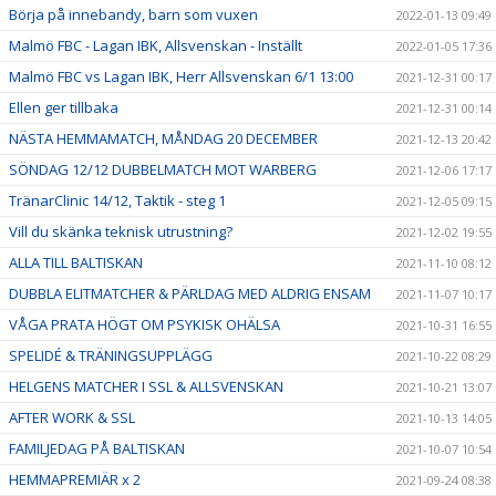
Börja på innebandy, barn som vuxen
2022-01-13 09:49
Malmö FBC - Lagan IBK, Allsvenskan - Inställt
2022-01-05 17:36
Malmö FBC vs Lagan IBK, Herr Allsvenskan 6/1 13:00
2021-12-31 00:17
Ellen ger tillbaka
2021-12-31 00:14
NÄSTA HEMMAMATCH, MÅNDAG 20 DECEMBER
2021-12-13 20:42
SÖNDAG 12/12 DUBBELMATCH MOT WARBERG
2021-12-06 17:17
TränarClinic 14/12, Taktik - steg 1
2021-12-05 09:15
Vill du skänka teknisk utrustning?
2021-12-02 19:55
ALLA TILL BALTISKAN
2021-11-10 08:12
DUBBLA ELITMATCHER & PÄRLDAG MED ALDRIG ENSAM
2021-11-07 10:17
VÅGA PRATA HÖGT OM PSYKISK OHÄLSA
2021-10-31 16:55
SPELIDÉ & TRÄNINGSUPPLÄGG
2021-10-22 08:29
HELGENS MATCHER I SSL & ALLSVENSKAN
2021-10-21 13:07
AFTER WORK & SSL
2021-10-13 14:05
FAMILJEDAG PÅ BALTISKAN
2021-10-07 10:54
HEMMAPREMIÄR x 2
2021-09-24 08:38