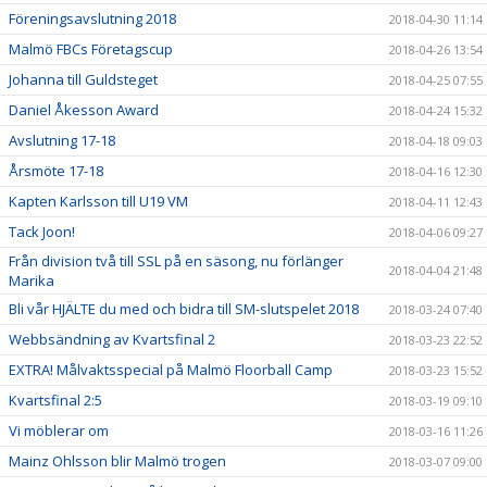
Föreningsavslutning 2018
2018-04-30 11:14
Malmö FBCs Företagscup
2018-04-26 13:54
Johanna till Guldsteget
2018-04-25 07:55
Daniel Åkesson Award
2018-04-24 15:32
Avslutning 17-18
2018-04-18 09:03
Årsmöte 17-18
2018-04-16 12:30
Kapten Karlsson till U19 VM
2018-04-11 12:43
Tack Joon!
2018-04-06 09:27
Från division två till SSL på en säsong, nu förlänger
2018-04-04 21:48
Marika
Bli vår HJÄLTE du med och bidra till SM-slutspelet 2018
2018-03-24 07:40
Webbsändning av Kvartsfinal 2
2018-03-23 22:52
EXTRA! Målvaktsspecial på Malmö Floorball Camp
2018-03-23 15:52
Kvartsfinal 2:5
2018-03-19 09:10
Vi möblerar om
2018-03-16 11:26
Mainz Ohlsson blir Malmö trogen
2018-03-07 09:00