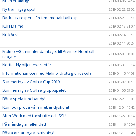
Nu eller aldrig!
2019-03-06 14:54
Ny träningsgrupp!
2019-02-22 23:02
Backalirarcupen - En fenomenalt ball cup!
2019-02-20 15:58
Kul i Malmö
2019-02-18 21:07
Nu kör vi!
2019-02-14 15:59
2019-02-11 20:24
Malmö FBC anmäler damlaget till Premier Floorball
2019-02-08 18:00
League
Nortic - Ny biljettleverantör
2019-01-30 16:14
Informationsmöte med Malmö Idrottsgrundskola
2019-01-15 14:08
Summering av Gothia Cup 2019
2019-01-07 10:53
Summering av Gothia gruppspelet
2019-01-05 09:54
Börja spela innebandy!
2018-12-21 16:09
Kom och prova vår innebandyskola!
2018-12-04 16:42
After Work med tacobuffé och SSL!
2018-11-22 10:14
På måndag smäller det!!
2018-11-16 16:06
Rösta om autografskrivning!
2018-11-13 15:45