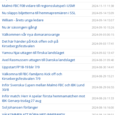
Malmö FBC F08 vidare till regionsslutspel i USM!
2024-11-11 11:38
Nu släpps biljetterna till hemmapremiären i SSL
2024-09-14 15:09
William - årets unga ledare
2024-09-14 15:07
Nu är säsongen igång!
2024-09-10 15:26
Välkommen vår nya domaransvarige
2024-09-05 00:15
Det här händer på Kick offen och på
2024-09-03 17:41
Kirsebergsfestivalen
Yamou Njai uttagen till finska landslaget
2024-09-02 13:47
Axel Rasmussen uttagen till Danska landslaget
2024-08-31 09:40
Uppstart FP18-19 blir 7/9
2024-08-30 14:41
Välkomna till FBC-familjens Kick off och
2024-08-29 15:21
Kirsebergsfestivalen 7/9
Inför Svenska Cupen mellan Malmö FBC och IBK Lund
2024-08-29 06:55
30/8
Inför match: Herr A spelar första hemmamatchen mot
2024-08-26 11:33
IBK Genarp tisdag 27 aug
Sol Johansen förlänger
2024-08-16 16:00
VÄLKOMMEN ATT BÖRJA MED INNEBANDY
2024-08-14 18:01