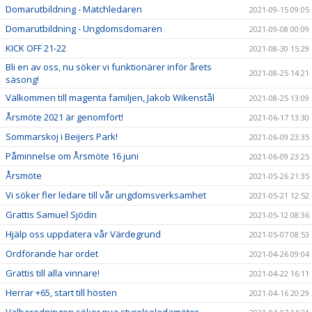
Domarutbildning - Matchledaren
2021-09-15 09:05
Domarutbildning - Ungdomsdomaren
2021-09-08 00:09
KICK OFF 21-22
2021-08-30 15:29
Bli en av oss, nu söker vi funktionärer inför årets
2021-08-25 14:21
säsong!
Välkommen till magenta familjen, Jakob Wikenstål
2021-08-25 13:09
Årsmöte 2021 är genomfört!
2021-06-17 13:30
Sommarskoj i Beijers Park!
2021-06-09 23:35
Påminnelse om Årsmöte 16 juni
2021-06-09 23:25
Årsmöte
2021-05-26 21:35
Vi söker fler ledare till vår ungdomsverksamhet
2021-05-21 12:52
Grattis Samuel Sjödin
2021-05-12 08:36
Hjälp oss uppdatera vår Värdegrund
2021-05-07 08:53
Ordförande har ordet
2021-04-26 09:04
Grattis till alla vinnare!
2021-04-22 16:11
Herrar +65, start till hösten
2021-04-16 20:29