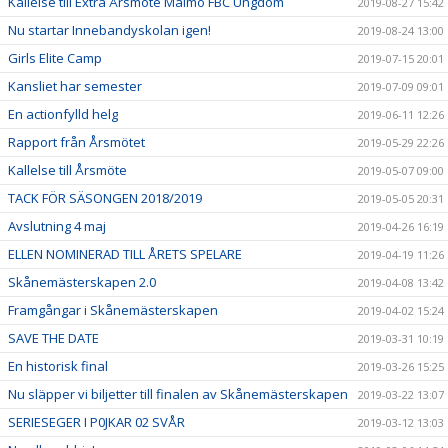
Kallelse till Extra Årsmöte Malmö FBC Ungdom
2019-08-27 15:42
Nu startar Innebandyskolan igen!
2019-08-24 13:00
Girls Elite Camp
2019-07-15 20:01
Kansliet har semester
2019-07-09 09:01
En actionfylld helg
2019-06-11 12:26
Rapport från Årsmötet
2019-05-29 22:26
Kallelse till Årsmöte
2019-05-07 09:00
TACK FÖR SÄSONGEN 2018/2019
2019-05-05 20:31
Avslutning 4 maj
2019-04-26 16:19
ELLEN NOMINERAD TILL ÅRETS SPELARE
2019-04-19 11:26
Skånemästerskapen 2.0
2019-04-08 13:42
Framgångar i Skånemästerskapen
2019-04-02 15:24
SAVE THE DATE
2019-03-31 10:19
En historisk final
2019-03-26 15:25
Nu släpper vi biljetter till finalen av Skånemästerskapen
2019-03-22 13:07
SERIESEGER I P0JKAR 02 SVÅR
2019-03-12 13:03