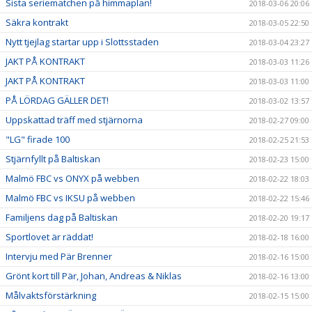
Sista seriematchen på himmaplan!
2018-03-06 20:06
Säkra kontrakt
2018-03-05 22:50
Nytt tjejlag startar upp i Slottsstaden
2018-03-04 23:27
JAKT PÅ KONTRAKT
2018-03-03 11:26
JAKT PÅ KONTRAKT
2018-03-03 11:00
PÅ LÖRDAG GÄLLER DET!
2018-03-02 13:57
Uppskattad träff med stjärnorna
2018-02-27 09:00
"LG" firade 100
2018-02-25 21:53
Stjärnfyllt på Baltiskan
2018-02-23 15:00
Malmö FBC vs ONYX på webben
2018-02-22 18:03
Malmö FBC vs IKSU på webben
2018-02-22 15:46
Familjens dag på Baltiskan
2018-02-20 19:17
Sportlovet är räddat!
2018-02-18 16:00
Intervju med Pär Brenner
2018-02-16 15:00
Grönt kort till Pär, Johan, Andreas & Niklas
2018-02-16 13:00
Målvaktsförstärkning
2018-02-15 15:00