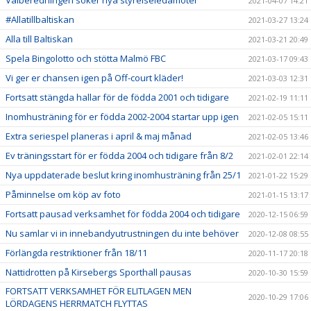
Valberedningen söker nya styrelseledamöter
2021-04-07 14:21
#Allatillbaltiskan
2021-03-27 13:24
Alla till Baltiskan
2021-03-21 20:49
Spela Bingolotto och stötta Malmö FBC
2021-03-17 09:43
Vi ger er chansen igen på Off-court kläder!
2021-03-03 12:31
Fortsatt stängda hallar för de födda 2001 och tidigare
2021-02-19 11:11
Inomhusträning för er födda 2002-2004 startar upp igen
2021-02-05 15:11
Extra seriespel planeras i april & maj månad
2021-02-05 13:46
Ev träningsstart för er födda 2004 och tidigare från 8/2
2021-02-01 22:14
Nya uppdaterade beslut kring inomhusträning från 25/1
2021-01-22 15:29
Påminnelse om köp av foto
2021-01-15 13:17
Fortsatt pausad verksamhet för födda 2004 och tidigare
2020-12-15 06:59
Nu samlar vi in innebandyutrustningen du inte behöver
2020-12-08 08:55
Förlängda restriktioner från 18/11
2020-11-17 20:18
Nattidrotten på Kirsebergs Sporthall pausas
2020-10-30 15:59
FORTSATT VERKSAMHET FÖR ELITLAGEN MEN
2020-10-29 17:06
LÖRDAGENS HERRMATCH FLYTTAS