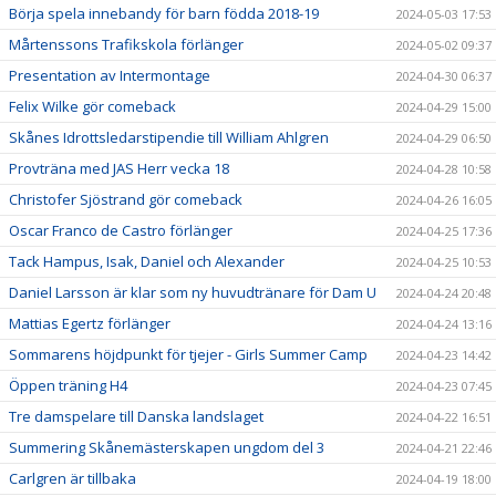
Börja spela innebandy för barn födda 2018-19
2024-05-03 17:53
Mårtenssons Trafikskola förlänger
2024-05-02 09:37
Presentation av Intermontage
2024-04-30 06:37
Felix Wilke gör comeback
2024-04-29 15:00
Skånes Idrottsledarstipendie till William Ahlgren
2024-04-29 06:50
Provträna med JAS Herr vecka 18
2024-04-28 10:58
Christofer Sjöstrand gör comeback
2024-04-26 16:05
Oscar Franco de Castro förlänger
2024-04-25 17:36
Tack Hampus, Isak, Daniel och Alexander
2024-04-25 10:53
Daniel Larsson är klar som ny huvudtränare för Dam U
2024-04-24 20:48
Mattias Egertz förlänger
2024-04-24 13:16
Sommarens höjdpunkt för tjejer - Girls Summer Camp
2024-04-23 14:42
Öppen träning H4
2024-04-23 07:45
Tre damspelare till Danska landslaget
2024-04-22 16:51
Summering Skånemästerskapen ungdom del 3
2024-04-21 22:46
Carlgren är tillbaka
2024-04-19 18:00