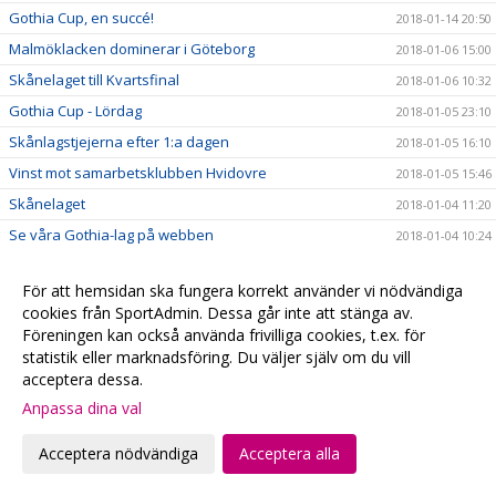
Gothia Cup, en succé!
2018-01-14 20:50
Malmöklacken dominerar i Göteborg
2018-01-06 15:00
Skånelaget till Kvartsfinal
2018-01-06 10:32
Gothia Cup - Lördag
2018-01-05 23:10
Skånlagstjejerna efter 1:a dagen
2018-01-05 16:10
Vinst mot samarbetsklubben Hvidovre
2018-01-05 15:46
Skånelaget
2018-01-04 11:20
Se våra Gothia-lag på webben
2018-01-04 10:24
Följ våra lag på Gothia Cup
2018-01-04 05:47
För att hemsidan ska fungera korrekt använder vi nödvändiga
#fbcfamiljen goes Gothia
2018-01-02 20:58
cookies från SportAdmin. Dessa går inte att stänga av.
God Jul & Gott Nytt År
2017-12-23 20:13
Föreningen kan också använda frivilliga cookies, t.ex. för
statistik eller marknadsföring. Du väljer själv om du vill
Kansliet håller stängd
2017-12-22 20:28
acceptera dessa.
Hyllade VM-hjältar
2017-12-22 00:15
Anpassa dina val
Julklappstips 2 - Hushållsnära tjänster till medlemspriser
2017-12-21 12:31
Damerna vidare i SkM
Acceptera nödvändiga
Acceptera alla
2017-12-21 10:10
Målvaktsträning
2017-12-21 09:52