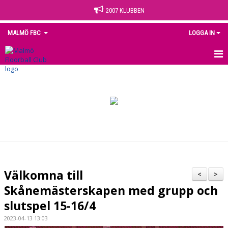
2007 KLUBBEN
MALMÖ FBC
LOGGA IN
HEM
NYHETER
OM KLUBBEN
KONTAKT
KALENDER
Välkomna till
<
>
MEDLEM
Skånemästerskapen med grupp och
slutspel 15-16/4
MATCHER
2023-04-13 13:03