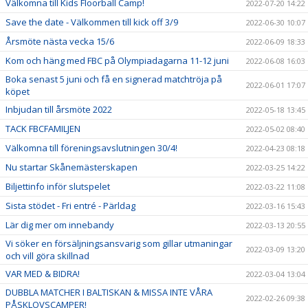
Välkomna till Kids Floorball Camp!
2022-07-20 14:22
Save the date - Välkommen till kick off 3/9
2022-06-30 10:07
Årsmöte nästa vecka 15/6
2022-06-09 18:33
Kom och häng med FBC på Olympiadagarna 11-12 juni
2022-06-08 16:03
Boka senast 5 juni och få en signerad matchtröja på
2022-06-01 17:07
köpet
Inbjudan till årsmöte 2022
2022-05-18 13:45
TACK FBCFAMILJEN
2022-05-02 08:40
Välkomna till föreningsavslutningen 30/4!
2022-04-23 08:18
Nu startar Skånemästerskapen
2022-03-25 14:22
Biljettinfo inför slutspelet
2022-03-22 11:08
Sista stödet - Fri entré - Pärldag
2022-03-16 15:43
Lär dig mer om innebandy
2022-03-13 20:55
Vi söker en försäljningsansvarig som gillar utmaningar
2022-03-09 13:20
och vill göra skillnad
VAR MED & BIDRA!
2022-03-04 13:04
DUBBLA MATCHER I BALTISKAN & MISSA INTE VÅRA
2022-02-26 09:38
PÅSKLOVSCAMPER!