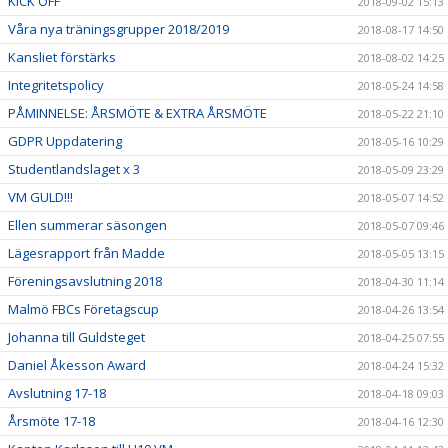
KICK OFF
2018-09-02 15:13
Våra nya träningsgrupper 2018/2019
2018-08-17 14:50
Kansliet förstärks
2018-08-02 14:25
Integritetspolicy
2018-05-24 14:58
PÅMINNELSE: ÅRSMÖTE & EXTRA ÅRSMÖTE
2018-05-22 21:10
GDPR Uppdatering
2018-05-16 10:29
Studentlandslaget x 3
2018-05-09 23:29
VM GULD!!!
2018-05-07 14:52
Ellen summerar säsongen
2018-05-07 09:46
Lägesrapport från Madde
2018-05-05 13:15
Föreningsavslutning 2018
2018-04-30 11:14
Malmö FBCs Företagscup
2018-04-26 13:54
Johanna till Guldsteget
2018-04-25 07:55
Daniel Åkesson Award
2018-04-24 15:32
Avslutning 17-18
2018-04-18 09:03
Årsmöte 17-18
2018-04-16 12:30