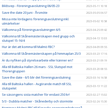
Bildsvep - Föreningsavslutning 06/05-23
2023-05-11 10:18
Save the date 20 juni - Årsmöte
2023-05-05 06:57
Missa inte lördagens föreningsavslutning inkl.
2023-05-02 10:58
utmärkelser
Välkomna på föreningsavslutningen 6/5
2023-04-25 09:42
Välkomna till Skånemästerskapen med grupp och
2023-04-13 13:03
slutspel 15-16/4
Hur är det att komma till Malmö FBC?
2023-04-09 09:55
Välkomna till Skånemästerskapen på himmaplan 25/3
2023-03-23 17:16
Är du nyfiken på styrelsearbete eller känner en?
2023-03-21 09:19
Alla till Baltiska Hallen 26 mars - SSL Slutspel mot
2023-03-20 08:55
Thorengruppen
Save the date - 6/5 blir det föreningsavslutning
2023-03-16 16:58
Alla till Baltiska hallen - Avgörande match till SSL
2023-03-13 11:22
slutspelet
Se säsongens sista matcher för endast 250 kr!
2023-02-27 15:02
5/3 - Dubbla matcher - Skånederby och stormöte
2023-02-26 15:30
Nominera Malmö FBC till Klaraviks sponsringsbidrag på