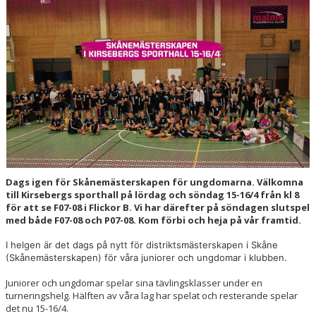
HALL OF FAME
Dags igen för Skånemästerskapen för ungdomarna. Välkomna
till Kirsebergs sporthall på lördag och söndag 15-16/4 från kl 8
för att se F07-08 i Flickor B. Vi har därefter på söndagen slutspel
med både F07-08 och P07-08. Kom förbi och heja på vår framtid.
I helgen är det dags på nytt för distriktsmästerskapen i Skåne
(Skånemästerskapen) för våra juniorer och ungdomar i klubben.
Juniorer och ungdomar spelar sina tävlingsklasser under en
turneringshelg. Hälften av våra lag har spelat och resterande spelar
det nu 15-16/4.