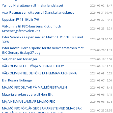
Yamou Njai uttagen till finska landslaget
2024-09-02 13:47
Axel Rasmussen uttagen till Danska landslaget
2024-08-31 09:40
Uppstart FP18-19 blir 7/9
2024-08-30 14:41
Välkomna till FBC-familjens Kick off och
2024-08-29 15:21
Kirsebergsfestivalen 7/9
Inför Svenska Cupen mellan Malmö FBC och IBK Lund
2024-08-29 06:55
30/8
Inför match: Herr A spelar första hemmamatchen mot
2024-08-26 11:33
IBK Genarp tisdag 27 aug
Sol Johansen förlänger
2024-08-16 16:00
VÄLKOMMEN ATT BÖRJA MED INNEBANDY
2024-08-14 18:01
VÄLKOMMEN TILL DE FÖRSTA HEMMAMATCHERNA
2024-08-09 10:32
Elin Rosén förlänger
2024-08-07 15:00
MALMÖ FBC DELTAR PÅ MALMÖFESTIVALEN
2024-08-07 11:46
Materialare/lagledare till Herr Elit
2024-08-06 17:18
MAJA HELMAN LÄMNAR MALMÖ FBC
2024-08-06 16:06
MALMÖ FBC FÖRLÄNGER SAMARBETE MED SMAK SAK
2024-07-23 22:55
FÖR HÅLLBAR OCH MILJÖVÄNLIG CATERING