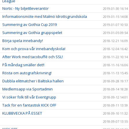
League
Nortic - Ny biljettleverantör
2019-01-30 16:14
Informationsmöte med Malmö Idrottsgrundskola
2019-01-15 14:08
Summering av Gothia Cup 2019
2019-01-07 10:53
Summering av Gothia gruppspelet
2019-01-05 09:54
Börja spela innebandy!
2018-12-21 16:09
Kom och prova vår innebandyskola!
2018-12-04 16:42
After Work med tacobuffé och SSL!
2018-11-22 10:14
På måndag smäller det!!
2018-11-16 16:06
Rösta om autografskrivning!
2018-11-13 15:45
Dubbla elitmatcher i Baltiska hallen
2018-09-28 19:17
Medlemsapp via Sportadmin
2018-09-14 18:28
Vi söker folk till vår Eventgrupp
2018-09-12 14:01
Tack för en fantastisk KICK OFF
2018-09-11 13:59
KLUBBVECKA PÅ ESSET
2018-09-10 11:32
2018-09-07 13:55