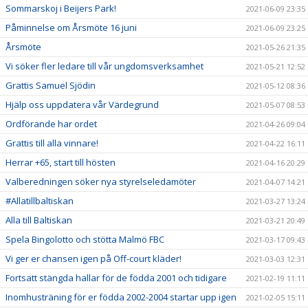
Sommarskoj i Beijers Park!
2021-06-09 23:35
Påminnelse om Årsmöte 16 juni
2021-06-09 23:25
Årsmöte
2021-05-26 21:35
Vi söker fler ledare till vår ungdomsverksamhet
2021-05-21 12:52
Grattis Samuel Sjödin
2021-05-12 08:36
Hjälp oss uppdatera vår Värdegrund
2021-05-07 08:53
Ordförande har ordet
2021-04-26 09:04
Grattis till alla vinnare!
2021-04-22 16:11
Herrar +65, start till hösten
2021-04-16 20:29
Valberedningen söker nya styrelseledamöter
2021-04-07 14:21
#Allatillbaltiskan
2021-03-27 13:24
Alla till Baltiskan
2021-03-21 20:49
Spela Bingolotto och stötta Malmö FBC
2021-03-17 09:43
Vi ger er chansen igen på Off-court kläder!
2021-03-03 12:31
Fortsatt stängda hallar för de födda 2001 och tidigare
2021-02-19 11:11
Inomhusträning för er födda 2002-2004 startar upp igen
2021-02-05 15:11