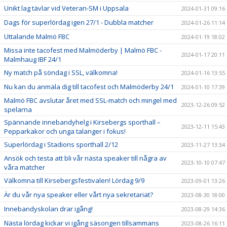
Unikt lag tävlar vid Veteran-SM i Uppsala
2024-01-31 09:16
Dags för superlördag igen 27/1 - Dubbla matcher
2024-01-26 11:14
Uttalande Malmö FBC
2024-01-19 18:02
Missa inte tacofest med Malmöderby | Malmö FBC -
2024-01-17 20:11
Malmhaug IBF 24/1
Ny match på söndag i SSL, välkomna!
2024-01-16 13:55
Nu kan du anmäla dig till tacofest och Malmöderby 24/1
2024-01-10 17:39
Malmö FBC avslutar året med SSL-match och mingel med
2023-12-26 09:52
spelarna
Spännande innebandyhelg i Kirsebergs sporthall –
2023-12-11 15:43
Pepparkakor och unga talanger i fokus!
Superlördag i Stadions sporthall 2/12
2023-11-27 13:34
Ansök och testa att bli vår nästa speaker till några av
2023-10-10 07:47
våra matcher
Välkomna till Kirsebergsfestivalen! Lördag 9/9
2023-09-01 13:26
Är du vår nya speaker eller vårt nya sekretariat?
2023-08-30 18:00
Innebandyskolan drar igång!
2023-08-29 14:36
Nästa lördag kickar vi igång säsongen tillsammans
2023-08-26 16:11