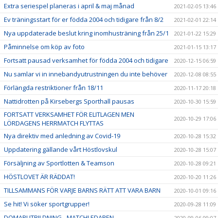
Extra seriespel planeras i april & maj månad
2021-02-05 13:46
Ev träningsstart för er födda 2004 och tidigare från 8/2
2021-02-01 22:14
Nya uppdaterade beslut kring inomhusträning från 25/1
2021-01-22 15:29
Påminnelse om köp av foto
2021-01-15 13:17
Fortsatt pausad verksamhet för födda 2004 och tidigare
2020-12-15 06:59
Nu samlar vi in innebandyutrustningen du inte behöver
2020-12-08 08:55
Förlängda restriktioner från 18/11
2020-11-17 20:18
Nattidrotten på Kirsebergs Sporthall pausas
2020-10-30 15:59
FORTSATT VERKSAMHET FÖR ELITLAGEN MEN
2020-10-29 17:06
LÖRDAGENS HERRMATCH FLYTTAS
Nya direktiv med anledning av Covid-19
2020-10-28 15:32
Uppdatering gällande vårt Höstlovskul
2020-10-28 15:07
Försäljning av Sportlotten & Teamson
2020-10-28 09:21
HÖSTLOVET ÄR RÄDDAT!
2020-10-20 11:26
TILLSAMMANS FÖR VARJE BARNS RÄTT ATT VARA BARN
2020-10-01 09:16
Se hit! Vi söker sportgrupper!
2020-09-28 11:09
DOMARUTBILDNING - MATCHLEDAREN
2020-09-06 09:07