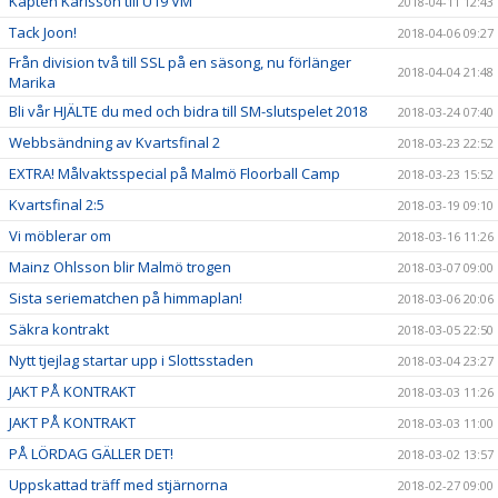
Kapten Karlsson till U19 VM
2018-04-11 12:43
Tack Joon!
2018-04-06 09:27
Från division två till SSL på en säsong, nu förlänger
2018-04-04 21:48
Marika
Bli vår HJÄLTE du med och bidra till SM-slutspelet 2018
2018-03-24 07:40
Webbsändning av Kvartsfinal 2
2018-03-23 22:52
EXTRA! Målvaktsspecial på Malmö Floorball Camp
2018-03-23 15:52
Kvartsfinal 2:5
2018-03-19 09:10
Vi möblerar om
2018-03-16 11:26
Mainz Ohlsson blir Malmö trogen
2018-03-07 09:00
Sista seriematchen på himmaplan!
2018-03-06 20:06
Säkra kontrakt
2018-03-05 22:50
Nytt tjejlag startar upp i Slottsstaden
2018-03-04 23:27
JAKT PÅ KONTRAKT
2018-03-03 11:26
JAKT PÅ KONTRAKT
2018-03-03 11:00
PÅ LÖRDAG GÄLLER DET!
2018-03-02 13:57
Uppskattad träff med stjärnorna
2018-02-27 09:00