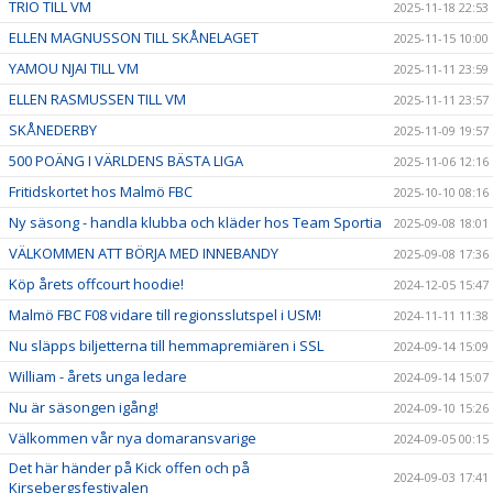
TRIO TILL VM
2025-11-18 22:53
ELLEN MAGNUSSON TILL SKÅNELAGET
2025-11-15 10:00
YAMOU NJAI TILL VM
2025-11-11 23:59
ELLEN RASMUSSEN TILL VM
2025-11-11 23:57
SKÅNEDERBY
2025-11-09 19:57
500 POÄNG I VÄRLDENS BÄSTA LIGA
2025-11-06 12:16
Fritidskortet hos Malmö FBC
2025-10-10 08:16
Ny säsong - handla klubba och kläder hos Team Sportia
2025-09-08 18:01
VÄLKOMMEN ATT BÖRJA MED INNEBANDY
2025-09-08 17:36
Köp årets offcourt hoodie!
2024-12-05 15:47
Malmö FBC F08 vidare till regionsslutspel i USM!
2024-11-11 11:38
Nu släpps biljetterna till hemmapremiären i SSL
2024-09-14 15:09
William - årets unga ledare
2024-09-14 15:07
Nu är säsongen igång!
2024-09-10 15:26
Välkommen vår nya domaransvarige
2024-09-05 00:15
Det här händer på Kick offen och på
2024-09-03 17:41
Kirsebergsfestivalen