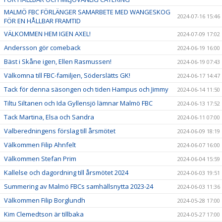
MALMÖ FBC FÖRLÄNGER SAMARBETE MED WANGESKOG
2024-07-16 15:46
FÖR EN HÅLLBAR FRAMTID
VÄLKOMMEN HEM IGEN AXEL!
2024-07-09 17:02
Andersson gör comeback
2024-06-19 16:00
Bäst i Skåne igen, Ellen Rasmussen!
2024-06-19 07:43
Välkomna till FBC-familjen, Söderslätts GK!
2024-06-17 14:47
Tack för denna säsongen och tiden Hampus och Jimmy
2024-06-14 11:50
Tiltu Siltanen och Ida Gyllensjö lämnar Malmö FBC
2024-06-13 17:52
Tack Martina, Elsa och Sandra
2024-06-11 07:00
Valberedningens förslag till årsmötet
2024-06-09 18:19
Välkommen Filip Ahnfelt
2024-06-07 16:00
Välkommen Stefan Prim
2024-06-04 15:59
Kallelse och dagordning till årsmötet 2024
2024-06-03 19:51
Summering av Malmö FBCs samhällsnytta 2023-24
2024-06-03 11:36
Välkommen Filip Borglundh
2024-05-28 17:00
Kim Clemedtson är tillbaka
2024-05-27 17:00