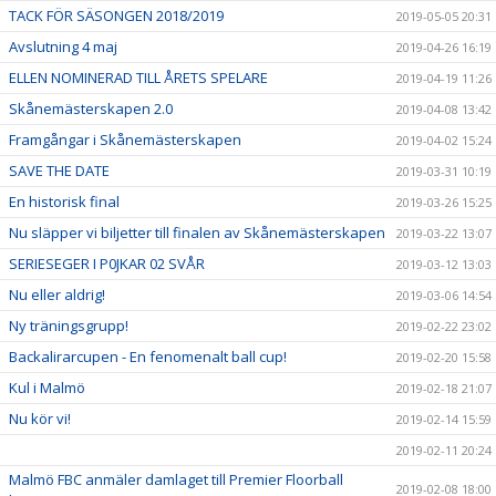
TACK FÖR SÄSONGEN 2018/2019
2019-05-05 20:31
Avslutning 4 maj
2019-04-26 16:19
ELLEN NOMINERAD TILL ÅRETS SPELARE
2019-04-19 11:26
Skånemästerskapen 2.0
2019-04-08 13:42
Framgångar i Skånemästerskapen
2019-04-02 15:24
SAVE THE DATE
2019-03-31 10:19
En historisk final
2019-03-26 15:25
Nu släpper vi biljetter till finalen av Skånemästerskapen
2019-03-22 13:07
SERIESEGER I P0JKAR 02 SVÅR
2019-03-12 13:03
Nu eller aldrig!
2019-03-06 14:54
Ny träningsgrupp!
2019-02-22 23:02
Backalirarcupen - En fenomenalt ball cup!
2019-02-20 15:58
Kul i Malmö
2019-02-18 21:07
Nu kör vi!
2019-02-14 15:59
2019-02-11 20:24
Malmö FBC anmäler damlaget till Premier Floorball
2019-02-08 18:00