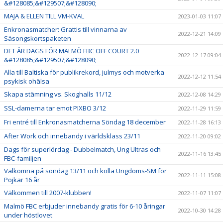
&#128085;&#129507;&#128090;
MAJA & ELLEN TILL VM-KVAL
2023-01-03 11:07
Enkronasmatcher: Grattis till vinnarna av
2022-12-21 14:09
Säsongskortspaketen
DET ÄR DAGS FÖR MALMÖ FBC OFF COURT 2.0
2022-12-17 09:04
&#128085;&#129507;&#128090;
Alla till Baltiska för publikrekord, julmys och motverka
2022-12-12 11:54
psykisk ohälsa
Skapa stämning vs. Skoghalls 11/12
2022-12-08 14:29
SSL-damerna tar emot PIXBO 3/12
2022-11-29 11:59
Fri entré till Enkronasmatcherna Söndag 18 december
2022-11-28 16:13
After Work och innebandy i världsklass 23/11
2022-11-20 09:02
Dags för superlördag - Dubbelmatch, Ung Ultras och
2022-11-16 13:45
FBC-familjen
Välkomna på söndag 13/11 och kolla Ungdoms-SM för
2022-11-11 15:08
Pojkar 16 år
Välkommen till 2007-klubben!
2022-11-07 11:07
Malmö FBC erbjuder innebandy gratis för 6-10 åringar
2022-10-30 14:28
under höstlovet