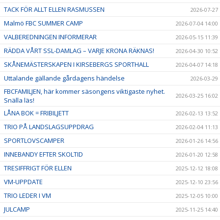
TACK FÖR ALLT ELLEN RASMUSSEN
2026-07-27
Malmö FBC SUMMER CAMP
2026-07-04 14:00
VALBEREDNINGEN INFORMERAR
2026-05-15 11:39
RÄDDA VÅRT SSL-DAMLAG – VARJE KRONA RÄKNAS!
2026-04-30 10:52
SKÅNEMÄSTERSKAPEN I KIRSEBERGS SPORTHALL
2026-04-07 14:18
Uttalande gällande gårdagens händelse
2026-03-29
FBCFAMILJEN, här kommer säsongens viktigaste nyhet.
2026-03-25 16:02
Snälla läs!
LÅNA BOK = FRIBILJETT
2026-02-13 13:52
TRIO PÅ LANDSLAGSUPPDRAG
2026-02-04 11:13
SPORTLOVSCAMPER
2026-01-26 14:56
INNEBANDY EFTER SKOLTID
2026-01-20 12:58
TRESIFFRIGT FÖR ELLEN
2025-12-12 18:08
VM-UPPDATE
2025-12-10 23:56
TRIO LEDER I VM
2025-12-05 10:00
JULCAMP
2025-11-25 14:40