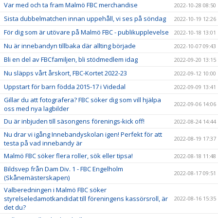
Var med och ta fram Malmö FBC merchandise
2022-10-28 08:50
Sista dubbelmatchen innan uppehåll, vi ses på söndag
2022-10-19 12:26
För dig som är utövare på Malmö FBC - publikupplevelse
2022-10-18 13:01
Nu är innebandyn tillbaka där allting började
2022-10-07 09:43
Bli en del av FBCfamiljen, bli stödmedlem idag
2022-09-20 13:15
Nu släpps vårt årskort, FBC-Kortet 2022-23
2022-09-12 10:00
Uppstart för barn födda 2015-17 i Videdal
2022-09-09 13:41
Gillar du att fotografera? FBC söker dig som vill hjälpa
2022-09-06 14:06
oss med nya lagbilder
Du är inbjuden till säsongens förenings-kick off!
2022-08-24 14:44
Nu drar vi igång Innebandyskolan igen! Perfekt för att
2022-08-19 17:37
testa på vad innebandy är
Malmö FBC söker flera roller, sök eller tipsa!
2022-08-18 11:48
Bildsvep från Dam Div. 1 - FBC Engelholm
2022-08-17 09:51
(Skånemästerskapen)
Valberedningen i Malmö FBC söker
styrelseledamotkandidat till föreningens kassörsroll, är
2022-08-16 15:35
det du?