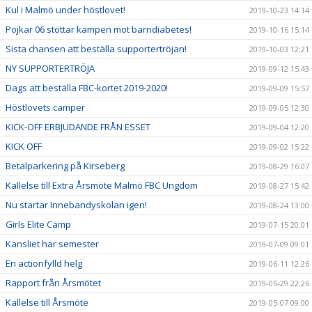
Kul i Malmö under höstlovet!
2019-10-23 14:14
Pojkar 06 stöttar kampen mot barndiabetes!
2019-10-16 15:14
Sista chansen att beställa supportertröjan!
2019-10-03 12:21
NY SUPPORTERTRÖJA
2019-09-12 15:43
Dags att beställa FBC-kortet 2019-2020!
2019-09-09 15:57
Höstlovets camper
2019-09-05 12:30
KICK-OFF ERBJUDANDE FRÅN ESSET
2019-09-04 12:20
KICK OFF
2019-09-02 15:22
Betalparkering på Kirseberg
2019-08-29 16:07
Kallelse till Extra Årsmöte Malmö FBC Ungdom
2019-08-27 15:42
Nu startar Innebandyskolan igen!
2019-08-24 13:00
Girls Elite Camp
2019-07-15 20:01
Kansliet har semester
2019-07-09 09:01
En actionfylld helg
2019-06-11 12:26
Rapport från Årsmötet
2019-05-29 22:26
Kallelse till Årsmöte
2019-05-07 09:00