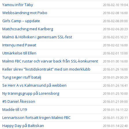
Yamou inför Täby
2018-02-10 19:04
Webbsändning mot Pixbo
2018-02-08 16:00
Girls Camp – uppdate
2018-02-08 09:00
Matchcoaching med Karlberg
2018-02-06 20:23
Malmö & Höllviken i gemensam SSL-fest
2018-02-05 10:21
Intervju med Pawat
2018-02-02 16:00
Utmärkelse till Ellen
2018-02-01 13:00
Malmö FBC rustar och värvar back från SSL-konkurrent
2018-01-30 16:00
Keller skrev ”livstidskontrakt” med sin moderklubb
2018-01-29 16:00
Tung seger i tuff batalj
2018-01-29 00:29
Se Herr A vs Kalmarsund på webben
2018-01-26 16:41
Ny träningsgrupp på Lorensborg
2018-01-25 10:00
#5 Daniel Åkesson
2018-01-21 09:00
Madde till U19
2018-01-16 11:22
Lennartsson fortsatt trogen Malmö FBC
2018-01-15 20:11
Happy Day på Baltiskan
2018-01-14 22:40