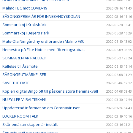
Malmö FBC mot COVID-19
2020-08-16 11:40
SÄSONGSPREMIÄR FÖR INNEBANDYSKOLAN
2020-08-16 11:16
Sommarskoj i Kroksbäck
2020-06-28 16:41
Sommarskoj i Beijers Park
2020-06-28 16:29
Mats-Ola Nimgård ny ordförande i Malmö FBC
2020-06-10 13:02
Hemestra på Elite Hotels med föreningsrabatt
2020-06-09 08:55
SOMMAREN ÄR RÄDDAD!
2020-05-27 23:24
Kallelse till Årsmöte
2020-05-13 15:14
SÄSONGSUTMÄRKELSER
2020-05-08 01:29
SAVE THE DATE
2020-05-06 12:12
Köp en digital Bingolott till påskens stora hemmakväll
2020-04-08 08:43
NU FYLLER VI BALTISKAN!
2020-03-30 17:54
Uppdaterad information om Coronaviruset
2020-03-26 14:43
LOCKER ROOM TALK
2020-03-19 10:16
Skånemästerskapen är inställt
2020-03-16 21:21
Senaste nytt om coronaviruset
2020-03-15 10:05