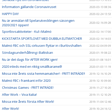
Information gällande Coronaviruset
2020-03-13 08:36
HAPPY DAY
2020-02-24 13:53
Nu är anmälan till Spelarutvecklingen säsongen
2020-02-16 09:28
2020/2021 öppen!
Sportlovsaktiviteter - Kul i Malmö
2020-02-14 17:00
KICKSTARTA SPORTLOVET MED DUBBLA ELITMATCHER
2020-02-14 14:03
Malmö FBC och SSL-cirkusen flyttar in i Burlövshallen
2020-02-04 09:09
Söndagsunderhållning i Baltiskan
2020-01-19 08:22
Nu är det dags för AFTER WORK igen!
2020-01-08 16:01
2020 inleds med en riktig smällkaramell!
2020-01-03 11:19
Missa inte årets sista hemmamatcher! - FRITT INTRÄDE!!
2019-12-16 10:29
Malmö FBC i framkant inför 2020
2019-12-10 09:00
Christmas Games - FRITT INTRÄDE!
2019-11-27 10:20
After Work – Viva Italia!
2019-11-12 10:29
Missa inte årets första After Work!
2019-11-04 12:46
After Work!
2019-10-24 16:12