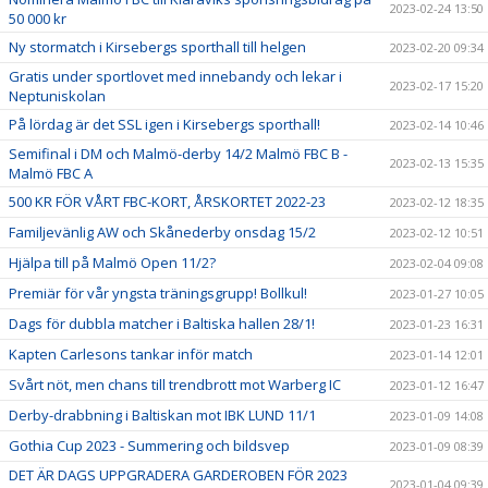
2023-02-24 13:50
50 000 kr
Ny stormatch i Kirsebergs sporthall till helgen
2023-02-20 09:34
Gratis under sportlovet med innebandy och lekar i
2023-02-17 15:20
Neptuniskolan
På lördag är det SSL igen i Kirsebergs sporthall!
2023-02-14 10:46
Semifinal i DM och Malmö-derby 14/2 Malmö FBC B -
2023-02-13 15:35
Malmö FBC A
500 KR FÖR VÅRT FBC-KORT, ÅRSKORTET 2022-23
2023-02-12 18:35
Familjevänlig AW och Skånederby onsdag 15/2
2023-02-12 10:51
Hjälpa till på Malmö Open 11/2?
2023-02-04 09:08
Premiär för vår yngsta träningsgrupp! Bollkul!
2023-01-27 10:05
Dags för dubbla matcher i Baltiska hallen 28/1!
2023-01-23 16:31
Kapten Carlesons tankar inför match
2023-01-14 12:01
Svårt nöt, men chans till trendbrott mot Warberg IC
2023-01-12 16:47
Derby-drabbning i Baltiskan mot IBK LUND 11/1
2023-01-09 14:08
Gothia Cup 2023 - Summering och bildsvep
2023-01-09 08:39
DET ÄR DAGS UPPGRADERA GARDEROBEN FÖR 2023
2023-01-04 09:39