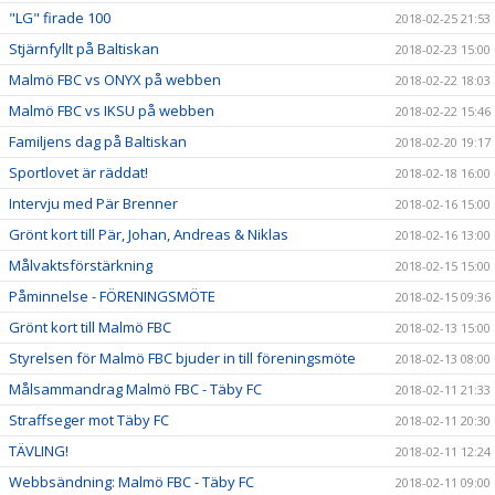
"LG" firade 100
2018-02-25 21:53
Stjärnfyllt på Baltiskan
2018-02-23 15:00
Malmö FBC vs ONYX på webben
2018-02-22 18:03
Malmö FBC vs IKSU på webben
2018-02-22 15:46
Familjens dag på Baltiskan
2018-02-20 19:17
Sportlovet är räddat!
2018-02-18 16:00
Intervju med Pär Brenner
2018-02-16 15:00
Grönt kort till Pär, Johan, Andreas & Niklas
2018-02-16 13:00
Målvaktsförstärkning
2018-02-15 15:00
Påminnelse - FÖRENINGSMÖTE
2018-02-15 09:36
Grönt kort till Malmö FBC
2018-02-13 15:00
Styrelsen för Malmö FBC bjuder in till föreningsmöte
2018-02-13 08:00
Målsammandrag Malmö FBC - Täby FC
2018-02-11 21:33
Straffseger mot Täby FC
2018-02-11 20:30
TÄVLING!
2018-02-11 12:24
Webbsändning: Malmö FBC - Täby FC
2018-02-11 09:00