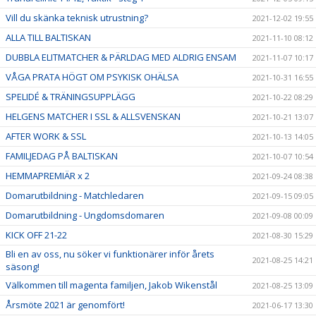
Vill du skänka teknisk utrustning?
2021-12-02 19:55
ALLA TILL BALTISKAN
2021-11-10 08:12
DUBBLA ELITMATCHER & PÄRLDAG MED ALDRIG ENSAM
2021-11-07 10:17
VÅGA PRATA HÖGT OM PSYKISK OHÄLSA
2021-10-31 16:55
SPELIDÉ & TRÄNINGSUPPLÄGG
2021-10-22 08:29
HELGENS MATCHER I SSL & ALLSVENSKAN
2021-10-21 13:07
AFTER WORK & SSL
2021-10-13 14:05
FAMILJEDAG PÅ BALTISKAN
2021-10-07 10:54
HEMMAPREMIÄR x 2
2021-09-24 08:38
Domarutbildning - Matchledaren
2021-09-15 09:05
Domarutbildning - Ungdomsdomaren
2021-09-08 00:09
KICK OFF 21-22
2021-08-30 15:29
Bli en av oss, nu söker vi funktionärer inför årets
2021-08-25 14:21
säsong!
Välkommen till magenta familjen, Jakob Wikenstål
2021-08-25 13:09
Årsmöte 2021 är genomfört!
2021-06-17 13:30