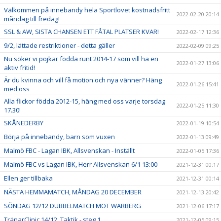
Välkommen på innebandy hela Sportlovet kostnadsfritt
2022-02-20 20:14
måndag till fredag!
SSL & AW, SISTA CHANSEN ETT FÅTAL PLATSER KVAR!
2022-02-17 12:36
9/2, lättade restriktioner - detta gäller
2022-02-09 09:25
Nu söker vi pojkar födda runt 2014-17 som vill ha en
2022-01-27 13:06
aktiv fritid!
Är du kvinna och vill få motion och nya vänner? Häng
2022-01-26 15:41
med oss
Alla flickor födda 2012-15, häng med oss varje torsdag
2022-01-25 11:30
17.30!
SKÅNEDERBY
2022-01-19 10:54
Börja på innebandy, barn som vuxen
2022-01-13 09:49
Malmö FBC - Lagan IBK, Allsvenskan - Inställt
2022-01-05 17:36
Malmö FBC vs Lagan IBK, Herr Allsvenskan 6/1 13:00
2021-12-31 00:17
Ellen ger tillbaka
2021-12-31 00:14
NÄSTA HEMMAMATCH, MÅNDAG 20 DECEMBER
2021-12-13 20:42
SÖNDAG 12/12 DUBBELMATCH MOT WARBERG
2021-12-06 17:17
TränarClinic 14/12, Taktik - steg 1
2021-12-05 09:15