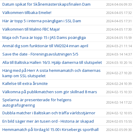
Datum spikat för Skånemästerskapsfinalen Dam
2024-04-06 09:33
Välkommen tillbaka Emelie!
2024-04-05 17:32
Här är topp 5 i interna poängligan i SSL Dam
2024-04-05 17:31
Välkommen till Malmö FBC Maja!
2024-04-05 17:30
Maja och Tuva är topp 15 i JAS Dams poängliga
2024-04-05 15:59
Anmäl dig som funktionär till VM2024 innan april
2024-03-21 11:14
Save the date - Föreningsavslutningen 5/5
2024-03-14 14:37
Alla till Baltiska Hallen 16/3. Hjälp damerna till slutspelet
2024-03-10 20:16
Häng med på Herr A sista hemmamatch och damernas
2024-02-27 10:20
kamp om SSL-slutspelet
Kallelse till extra årsmöte
2024-02-24 10:39
Välkomna på publikmatchen som gör skillnad 8 mars
2024-02-15 10:33
Spelarna är presenterade för helgens
2024-02-14 17:22
autografsignering
Dubbla matcher i Baltiskan och träffa världsstjärnor
2024-02-12 10:05
En bild säger mer än tusen ord - Historia är skapad
2024-02-05 15:55
Hemmamatch på lördag kl 15.00 i Kirsebergs sporthall
2024-02-05 09:30