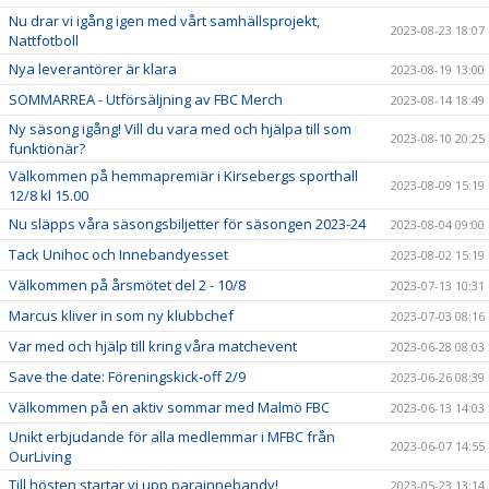
Nu drar vi igång igen med vårt samhällsprojekt,
2023-08-23 18:07
Nattfotboll
Nya leverantörer är klara
2023-08-19 13:00
SOMMARREA - Utförsäljning av FBC Merch
2023-08-14 18:49
Ny säsong igång! Vill du vara med och hjälpa till som
2023-08-10 20:25
funktionär?
Välkommen på hemmapremiär i Kirsebergs sporthall
2023-08-09 15:19
12/8 kl 15.00
Nu släpps våra säsongsbiljetter för säsongen 2023-24
2023-08-04 09:00
Tack Unihoc och Innebandyesset
2023-08-02 15:19
Välkommen på årsmötet del 2 - 10/8
2023-07-13 10:31
Marcus kliver in som ny klubbchef
2023-07-03 08:16
Var med och hjälp till kring våra matchevent
2023-06-28 08:03
Save the date: Föreningskick-off 2/9
2023-06-26 08:39
Välkommen på en aktiv sommar med Malmö FBC
2023-06-13 14:03
Unikt erbjudande för alla medlemmar i MFBC från
2023-06-07 14:55
OurLiving
Till hösten startar vi upp parainnebandy!
2023-05-23 13:14