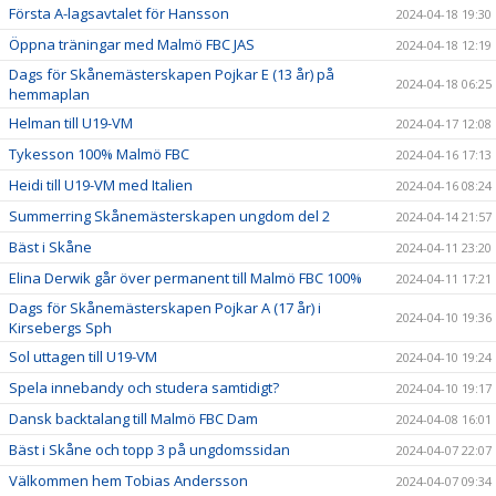
Första A-lagsavtalet för Hansson
2024-04-18 19:30
Öppna träningar med Malmö FBC JAS
2024-04-18 12:19
Dags för Skånemästerskapen Pojkar E (13 år) på
2024-04-18 06:25
hemmaplan
Helman till U19-VM
2024-04-17 12:08
Tykesson 100% Malmö FBC
2024-04-16 17:13
Heidi till U19-VM med Italien
2024-04-16 08:24
Summerring Skånemästerskapen ungdom del 2
2024-04-14 21:57
Bäst i Skåne
2024-04-11 23:20
Elina Derwik går över permanent till Malmö FBC 100%
2024-04-11 17:21
Dags för Skånemästerskapen Pojkar A (17 år) i
2024-04-10 19:36
Kirsebergs Sph
Sol uttagen till U19-VM
2024-04-10 19:24
Spela innebandy och studera samtidigt?
2024-04-10 19:17
Dansk backtalang till Malmö FBC Dam
2024-04-08 16:01
Bäst i Skåne och topp 3 på ungdomssidan
2024-04-07 22:07
Välkommen hem Tobias Andersson
2024-04-07 09:34