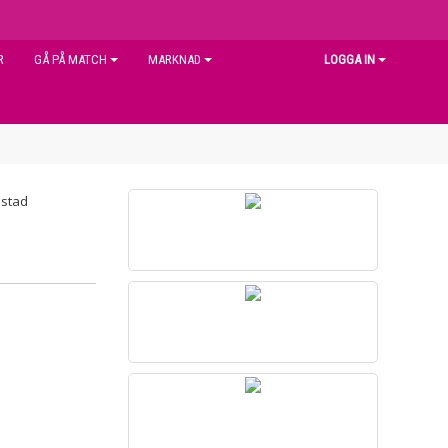
R
GÅ PÅ MATCH
MARKNAD
LOGGA IN