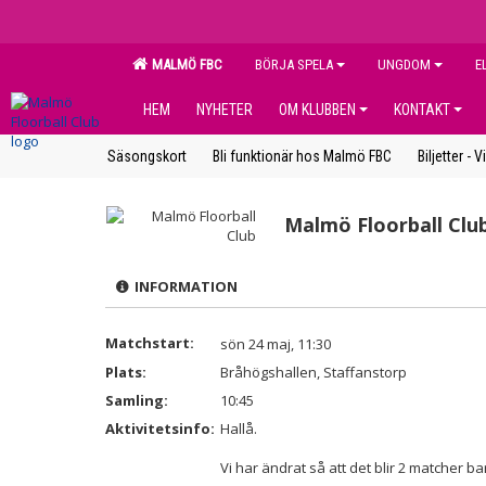
MALMÖ FBC
BÖRJA SPELA
UNGDOM
E
HEM
NYHETER
OM KLUBBEN
KONTAKT
Säsongskort
Bli funktionär hos Malmö FBC
Biljetter - V
Malmö Floorball Clu
INFORMATION
Matchstart:
sön 24 maj, 11:30
Plats:
Bråhögshallen, Staffanstorp
Samling:
10:45
Aktivitetsinfo:
Hallå.
Vi har ändrat så att det blir 2 matcher 