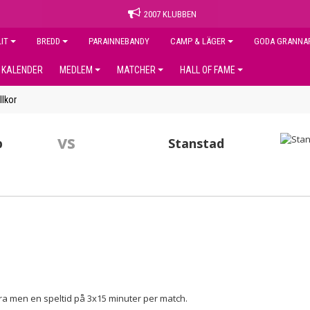
2007 KLUBBEN
LIT
BREDD
PARAINNEBANDY
CAMP & LÄGER
GODA GRANNA
KALENDER
MEDLEM
MATCHER
HALL OF FAME
illkor
vs
b
Stanstad
bara men en speltid på 3x15 minuter per match.